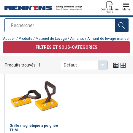
Demander un
Menu
devis
Rechercher
Ajouté au panier
Accueil
/
Produits
/
Matériel de Levage
/
Aimants
/
Aimant de levage manuel
FILTRES ET SOUS-CATÉGORIES
Aimant de levage manuel
Produits trouvés :
1
Défaut
Griffe magnétique à poignée
THM