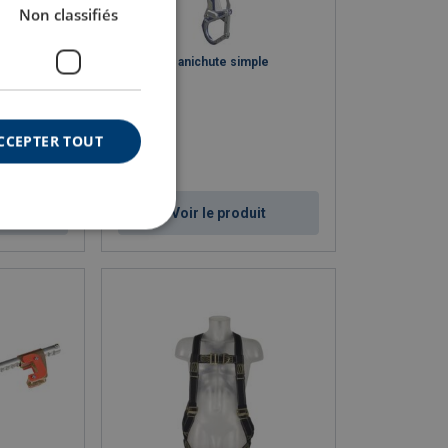
Non classifiés
n acier
Nano-Lok anichute simple
CCEPTER TOUT
uit
Voir le produit