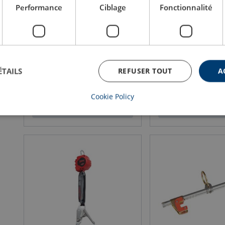
Performance
Ciblage
Fonctionnalité
Base de potence pour attelage à
Nano-Lok Edge câble e
un véhicule Advanced™
antichute
ÉTAILS
REFUSER TOUT
A
Cookie Policy
Voir le produit
Voir le prod