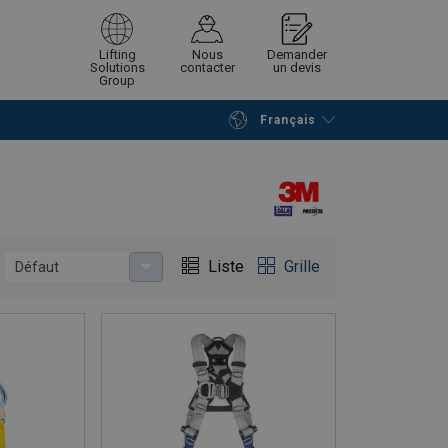
Lifting
Nous
Demander
Solutions
contacter
un devis
Group
Français
Poursuivre
Envoyer demande
Liste
Grille
Défaut