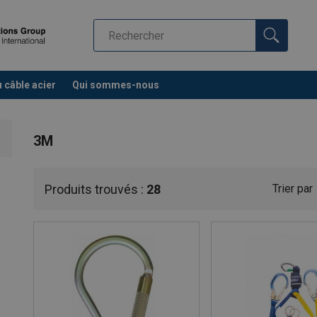
u câble acier
Qui sommes-nous
3M
Produits trouvés :
28
Trier par