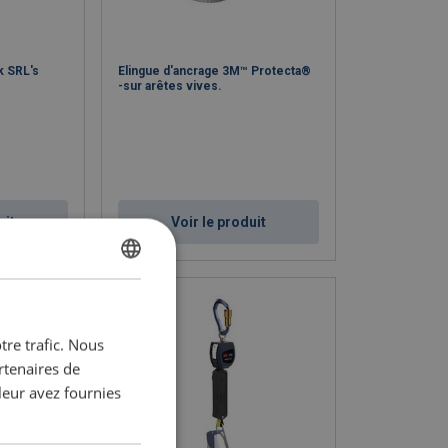
k SRL's
Elingue d'ancrage 3M™ Protecta®
-sur arêtes vives.
uit
Voir le produit
DUTCH
ENGLISH TRANSLATION
tre trafic. Nous
FRENCH
rtenaires de
leur avez fournies