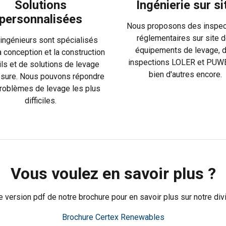
Solutions
Ingénierie sur si
personnalisées
Performance
Ciblage
Fonctionnalité
Nous proposons des inspec
réglementaires sur site 
ingénieurs sont spécialisés
équipements de levage, 
a conception et la construction
inspections LOLER et PUW
ils et de solutions de levage
bien d'autres encore.
sure. Nous pouvons répondre
ÉTAILS
REFUSER TOUT
A
roblèmes de levage les plus
difficiles.
Cookie Policy
Vous voulez en savoir plus ?
 version pdf de notre brochure pour en savoir plus sur notre div
Brochure Certex Renewables