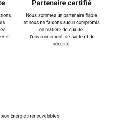
te
Partenaire certifié
Non classifiés
tions
Nous sommes un partenaire fiable
des
et nous ne faisons aucun compromis
des
en matière de qualité,
ER et
d'environnement, de santé et de
sécurité.
CCEPTER TOUT
ision Energies renouvelables.