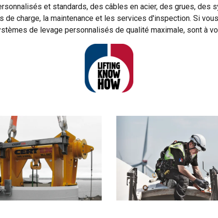
sonnalisés et standards, des câbles en acier, des grues, des s
 de charge, la maintenance et les services d'inspection. Si vous
ystèmes de levage personnalisés de qualité maximale, sont à vo
ilise des cookies
ookies pour personnaliser le contenu, les publicités et analyser no
 des informations sur votre utilisation de notre site avec nos pa
se qui peuvent les combiner avec d"autres informations que vous 
ées lors de votre utilisation de leurs services.
Privacybeleid