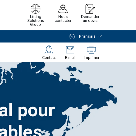
Lifting
Nous
Demander
Solutions
contacter
un devis
Group
Français
Poursuivre
Envoyer demande
Contact
E-mail
Imprimer
al pour
ables