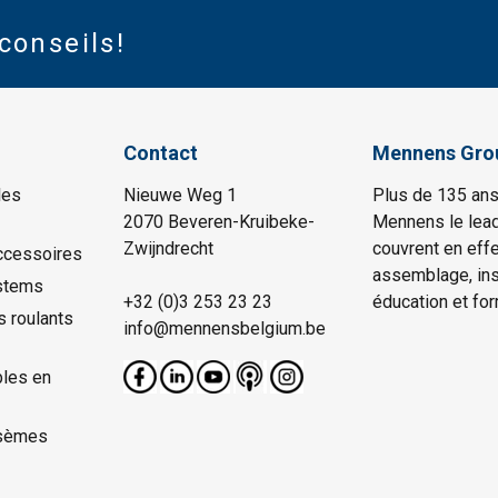
conseils!
Contact
Mennens Gro
les
Nieuwe Weg 1
Plus de 135 ans
2070 Beveren-Kruibeke-
Mennens le lead
Zwijndrecht
couvrent en effe
ccessoires
assemblage, insp
stems
+32 (0)3 253 23 23
éducation et for
s roulants
info@mennensbelgium.be
les en
sèmes