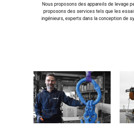
Nous proposons des appareils de levage per
proposons des services tels que les essais
ingénieurs, experts dans la conception de s
Ce site Web ut
Nous utilisons des c
partageons également
publicité et d"analy
ou qu"ils ont collect