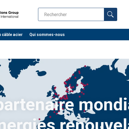
u câble acier
Qui sommes-nous
partenaire mondi
énergies renouvel