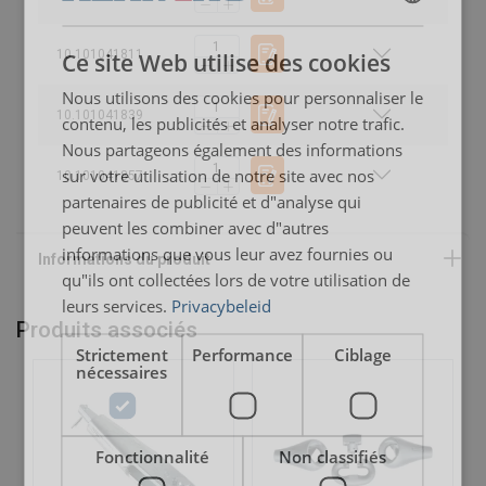
DUTCH
10.101041811
Ce site Web utilise des cookies
ENGLISH TRANSLATION
Nous utilisons des cookies pour personnaliser le
Matériau:
FRENCH
10.101041839
contenu, les publicités et analyser notre trafic.
Marquage:
Nous partageons également des informations
sur votre utilisation de notre site avec nos
10.101041857
Finition:
partenaires de publicité et d"analyse qui
peuvent les combiner avec d"autres
informations que vous leur avez fournies ou
qu"ils ont collectées lors de votre utilisation de
leurs services.
Privacybeleid
Produits associés
Strictement
Performance
Ciblage
nécessaires
Fonctionnalité
Non classifiés