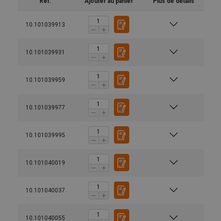
Réf.
Ajouter au panier
Plus de détails
10.101039913
10.101039931
10.101039959
10.101039977
10.101039995
10.101040019
10.101040037
10.101040055