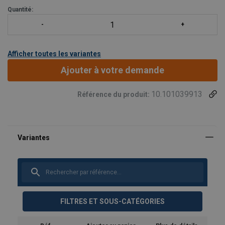
Norme :
Fed. Spec. RR-S-550D TYPE B
Quantité:
Afficher toutes les variantes
Ajouter à votre demande
10.101039913
Référence du produit:
FILTRES ET SOUS-CATÉGORIES