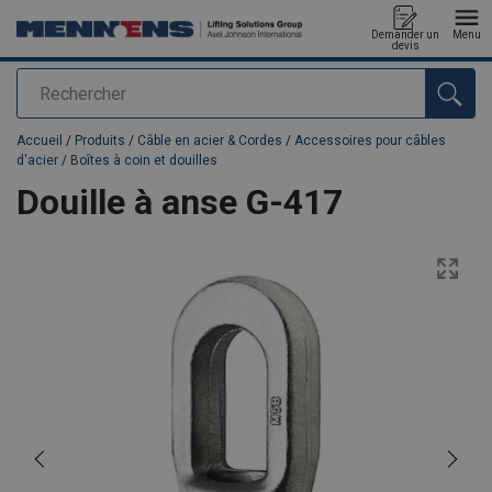
Demander un
Menu
devis
Rechercher
Ajouté au panier
Accueil
/
Produits
/
Câble en acier & Cordes
/
Accessoires pour câbles
d'acier
/
Boîtes à coin et douilles
Douille à anse G-417