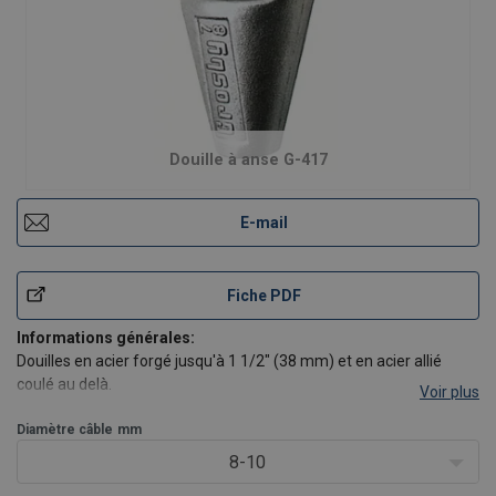
Douille à anse G-417
E-mail
Fiche PDF
Informations générales:
Douilles en acier forgé jusqu'à 1 1/2" (38 mm) et en acier allié
coulé au delà.
Voir plus
Efficacité :
Diamètre câble
Le CSS atteint une efficacité de 100% de la CMU de
mm
câbles en acier mais est limitée à la CMU de la douille.
8-10