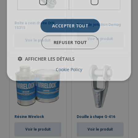
Boîte à coin droite DIN
ACCEPTER TOUT
Poire de jonction Demag
15315
Voir le produit
Voir le produit
REFUSER TOUT
AFFICHER LES DÉTAILS
Cookie Policy
Résine Wirelock
Douille à chape G-416
Voir le produit
Voir le produit