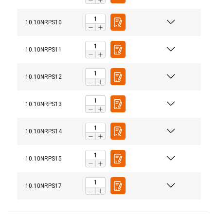
10.10NRPS10
10.10NRPS11
10.10NRPS12
10.10NRPS13
Manuels utilisateur
Nemag - Quick guide - Rope pear socket.pdf
10.10NRPS14
Note:
10.10NRPS15
10.10NRPS17
DUTCH
Ce site Web utilise des cookies
ENGLISH TRANSLATION