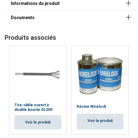
Coefficient de sécurité:
Nous utilisons des cookies pour personnaliser le
FRENCH
contenu, les publicités et analyser notre trafic.
Nous partageons également des informations
sur votre utilisation de notre site avec nos
partenaires de publicité et d"analyse qui
Produits associés
peuvent les combiner avec d"autres
informations que vous leur avez fournies ou
qu"ils ont collectées lors de votre utilisation de
leurs services.
Privacybeleid
Strictement
Performance
Ciblage
nécessaires
Tire-câble ouvert à
Fonctionnalité
Non classifiés
Résine Wirelock
double boucle GL200
Voir le produit
Voir le produit