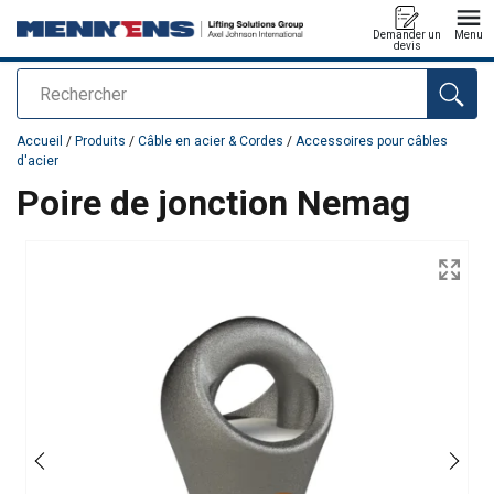
Demander un
Menu
devis
Rechercher
Ajouté au panier
Accueil
/
Produits
/
Câble en acier & Cordes
/
Accessoires pour câbles
d'acier
Poire de jonction Nemag