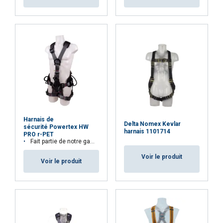
Ce site Web utilise des cookies
ENGLISH TRANSLATION
Nous utilisons des cookies pour personnaliser le
FRENCH
contenu, les publicités et analyser notre trafic.
Nous partageons également des informations
sur votre utilisation de notre site avec nos
partenaires de publicité et d"analyse qui
peuvent les combiner avec d"autres
informations que vous leur avez fournies ou
qu"ils ont collectées lors de votre utilisation de
leurs services.
Privacybeleid
Harnais de
Delta Nomex Kevlar
sécurité Powertex HW
harnais 1101714
PRO r-PET
Strictement
Performance
Ciblage
Fait partie de notre gamme Aspire™. 32,9% de matières recyclées
nécessaires
Voir le produit
Voir le produit
Fonctionnalité
Non classifiés