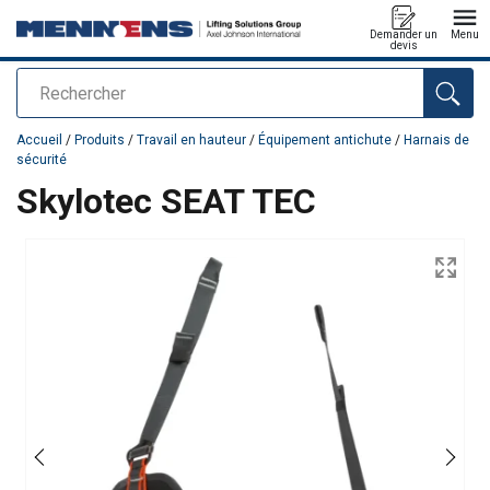
Demander un
Menu
devis
Rechercher
Ajouté au panier
Accueil
/
Produits
/
Travail en hauteur
/
Équipement antichute
/
Harnais de
sécurité
Skylotec SEAT TEC