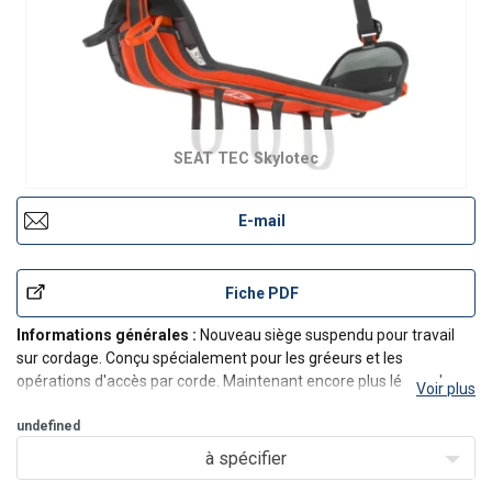
SEAT TEC Skylotec
E-mail
Fiche PDF
Informations générales :
Nouveau siège suspendu pour travail
sur cordage. Conçu spécialement pour les gréeurs et les
opérations d'accès par corde. Maintenant encore plus léger, plus
Voir plus
compact et plus confortable grâce à la plaque de support en
aluminium. Réglage individuel.
undefined
Doté de 7 anneaux à
à spécifier