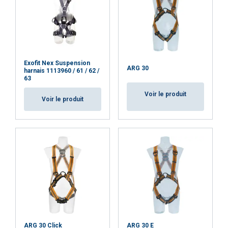
ACCEPTER TOUT
REFUSER TOUT
Exofit Nex Suspension
ARG 30
harnais 1113960 / 61 / 62 /
AFFICHER LES DÉTAILS
63
Cookie Policy
Voir le produit
Voir le produit
ARG 30 Click
ARG 30 E