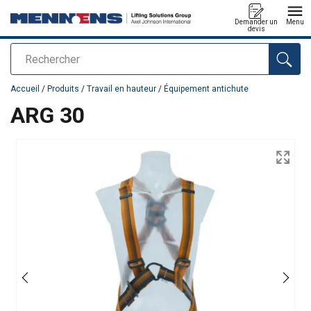
Demander un
Menu
devis
Rechercher
Ajouté au panier
Accueil
/
Produits
/
Travail en hauteur
/
Équipement antichute
ARG 30