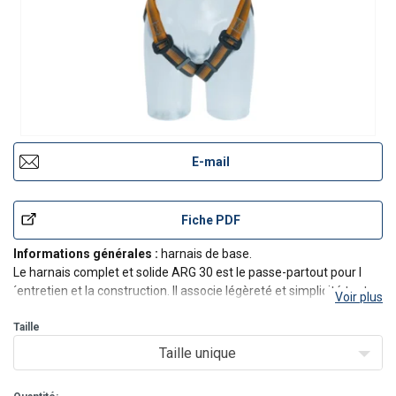
E-mail
Fiche PDF
Informations générales :
harnais de base.
Le harnais complet et solide ARG 30 est le passe-partout pour l
´entretien et la construction. Il associe légèreté et simplicité tout
Voir plus
en offrant une sécurité maximale. Les sangles réglables sur les
épaules et les cuisses permettent de mettre et d´
Taille
Taille unique