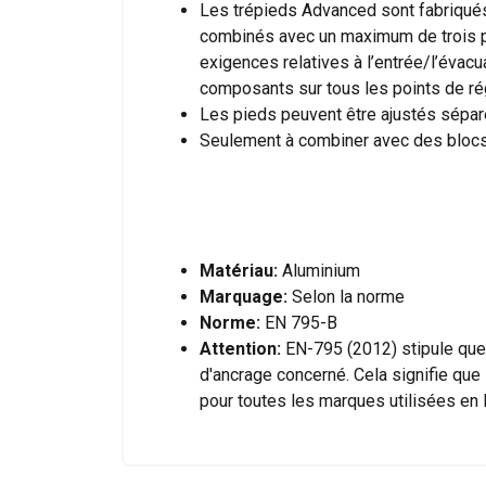
Les trépieds Advanced sont fabriqués 
combinés avec un maximum de trois pou
exigences relatives à l’entrée/l’évac
composants sur tous les points de régl
Les pieds peuvent être ajustés sépar
Ce site Web ut
Seulement à combiner avec des blocs 
Nous utilisons des c
partageons également
publicité et d"analy
ou qu"ils ont collect
Matériau:
Aluminium
Strictement
Marquage:
Selon la norme
nécessaires
Norme:
EN 795-B
Attention:
EN-795 (2012) stipule que 
d'ancrage concerné. Cela signifie que
pour toutes les marques utilisées en
AFFICHER LES D