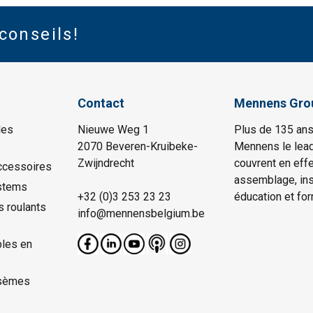
conseils!
Contact
Mennens Gro
les
Nieuwe Weg 1
Plus de 135 ans
2070 Beveren-Kruibeke-
Mennens le lead
Zwijndrecht
couvrent en effe
ccessoires
assemblage, insp
stems
+32 (0)3 253 23 23
éducation et for
s roulants
info@mennensbelgium.be
les en
sèmes