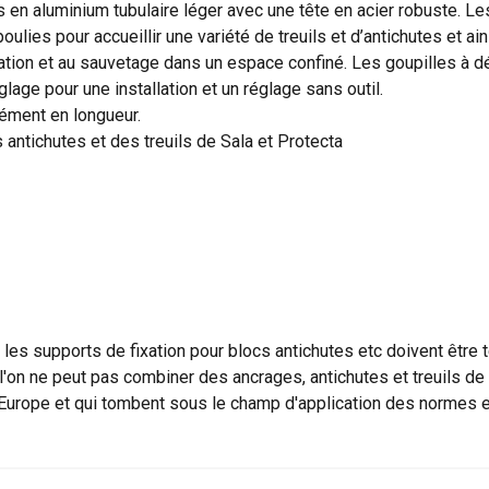
en aluminium tubulaire léger avec une tête en acier robuste. Le
lies pour accueillir une variété de treuils et d’antichutes et 
uation et au sauvetage dans un espace confiné. Les goupilles à
age pour une installation et un réglage sans outil.
ément en longueur.
ilise des cookies
antichutes et des treuils de Sala et Protecta
ookies pour personnaliser le contenu, les publicités et analyser no
 des informations sur votre utilisation de notre site avec nos pa
se qui peuvent les combiner avec d"autres informations que vous 
ées lors de votre utilisation de leurs services.
Privacybeleid
Performance
Ciblage
Fonctionnalité
les supports de fixation pour blocs antichutes etc doivent êtr
 l'on ne peut pas combiner des ancrages, antichutes et treuils d
 Europe et qui tombent sous le champ d'application des normes
ÉTAILS
REFUSER TOUT
A