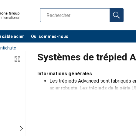
u câble acier
Qui sommes-nous
ntichute
Systèmes de trépied 
onnées ici
Informations générales
Les trépieds Advanced sont fabriqués en
acier robuste. Les trépieds de la séri
Nom
trois poulies pour accueillir une variété 
Téléphone