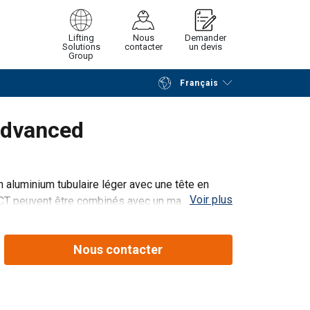
Lifting
Nous
Demander
Solutions
contacter
un devis
Group
Français
Poursuivre
Envoyer demande
Advanced
 aluminium tubulaire léger avec une tête en
Voir plus
e UCT peuvent être combinés avec un maximum de
de treuils et d’antichutes et ainsi se conformer
Nous contacter