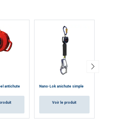
el antichute
Nano-Lok anichute simple
Nano-lok antich
produit
Voir le produit
Voir le p