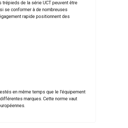
s trépieds de la série UCT peuvent être
ainsi se conformer à de nombreuses
 dégagement rapide positionnent des
DUTCH
ENGLISH TRANSLATION
tre trafic. Nous
FRENCH
rtenaires de
leur avez fournies
Non classifiés
e testés en même temps que le l'équipement
e différentes marques. Cette norme vaut
 européennes.
CCEPTER TOUT