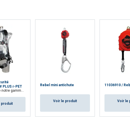
Cookie Policy
curité
Rebel mini antichute
11036910 / Reb
 PLUS r-PET
ire™. 29,1% de matières recyclées
Voir le produit
Voir le 
e produit