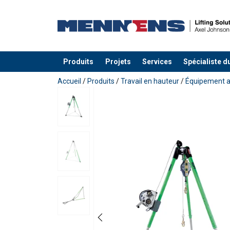
Produits
Projets
Services
Spécialiste d
Ajouté au panier
Accueil
/
Produits
/
Travail en hauteur
/
Équipement a
Remplissez vos coord
Prénom
E-mail