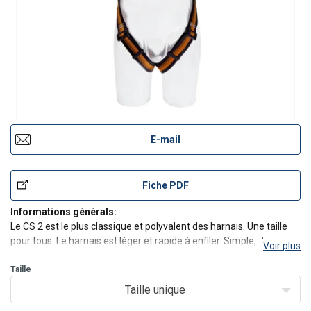
E-mail
Fiche PDF
Informations générals:
Le CS 2 est le plus classique et polyvalent des harnais. Une taille
pour tous. Le harnais est léger et rapide à enfiler. Simple, de
Voir plus
qualité et sûr.
Norme EN 361:2002
Taille
Taille unique