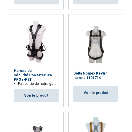
Ce site Web utilise des cookies
ENGLISH TRANSLATION
Nous utilisons des cookies pour personnaliser le
FRENCH
contenu, les publicités et analyser notre trafic.
Nous partageons également des informations
sur votre utilisation de notre site avec nos
partenaires de publicité et d"analyse qui
peuvent les combiner avec d"autres
informations que vous leur avez fournies ou
qu"ils ont collectées lors de votre utilisation de
leurs services.
Privacybeleid
Harnais de
Delta Nomex Kevlar
sécurité Powertex HW
harnais 1101714
PRO r-PET
Strictement
Performance
Ciblage
Fait partie de notre gamme Aspire™. 32,9% de matières recyclées
nécessaires
Voir le produit
Voir le produit
Fonctionnalité
Non classifiés