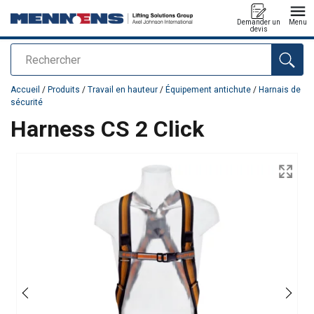
Demander un
Menu
devis
Rechercher
Ajouté au panier
Accueil
/
Produits
/
Travail en hauteur
/
Équipement antichute
/
Harnais de
sécurité
Harness CS 2 Click