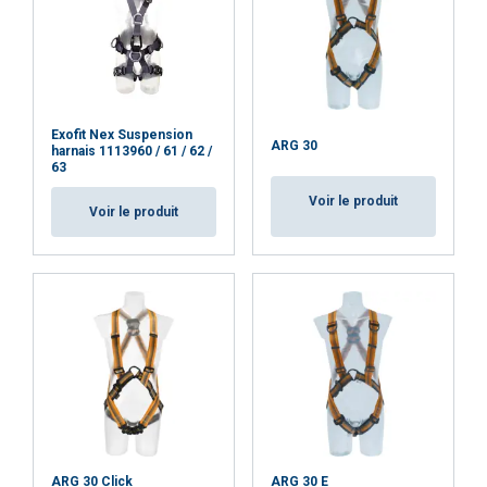
ACCEPTER TOUT
REFUSER TOUT
Exofit Nex Suspension
ARG 30
harnais 1113960 / 61 / 62 /
AFFICHER LES DÉTAILS
63
Cookie Policy
Voir le produit
Voir le produit
ARG 30 Click
ARG 30 E