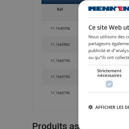
Réf.
Code
to
Ce site Web ut
11.1645298
WLHBW 5/6
Nous utilisons des c
partageons également
11.1665802
WLHBW 7/8
publicité et d"analy
ou qu"ils ont collect
11.1665790
WLHBW 10
Strictement
nécessaires
11.1665793
WLHBW 13
11.1665796
WLHBW 16
AFFICHER LES D
Produits associés