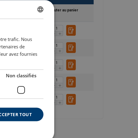
technique
Ajouter au panier
DUTCH
ENGLISH TRANSLATION
tre trafic. Nous
FRENCH
rtenaires de
leur avez fournies
Non classifiés
CCEPTER TOUT