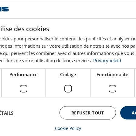
CMU
Longueur effective
Poids
Dessin 
nne(s)
(kg)
ilise des cookies
1,4
161
1,2
ookies pour personnaliser le contenu, les publicités et analyser no
 des informations sur votre utilisation de notre site avec nos pa
2,5
181
1,55
se qui peuvent les combiner avec d"autres informations que vous 
ées lors de votre utilisation de leurs services.
Privacybeleid
4
218
2,14
Performance
Ciblage
Fonctionnalité
6,7
269
4,43
10
319
7,35
ÉTAILS
REFUSER TOUT
A
Cookie Policy