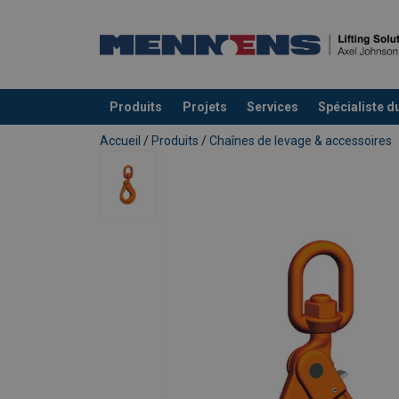
Produits
Projets
Services
Spécialiste d
Ajouté au panier
Accueil
/
Produits
/
Chaînes de levage & accessoires
Matériau:
Marquage:
Plage de température d'utilisation:
Norme:
Coefficient de sécurité:
Grade: