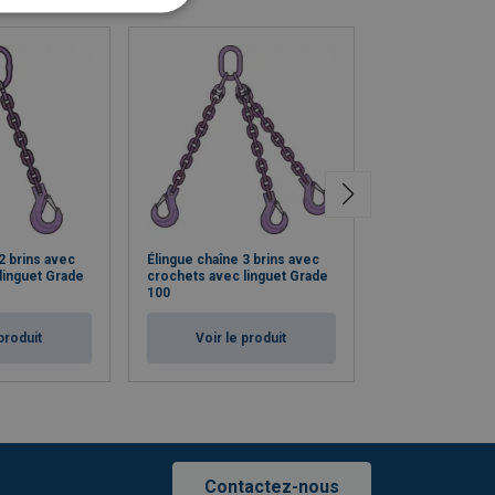
2 brins avec
Élingue chaîne 3 brins avec
Élingue chaîne 4
linguet Grade
crochets avec linguet Grade
crochets avec l
100
100
produit
Voir le produit
Voir le p
Contactez-nous