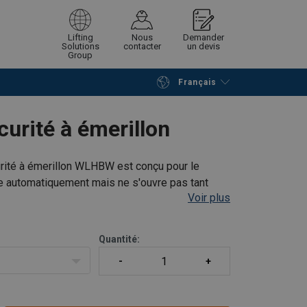
Lifting
Nous
Demander
Solutions
contacter
un devis
Group
Français
Poursuivre
Envoyer demande
urité à émerillon
rité à émerillon WLHBW est conçu pour le
lle automatiquement mais ne s'ouvre pas tant
Voir plus
sous charge.
Quantité: