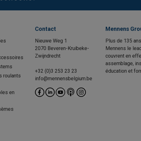
Contact
Mennens Gro
les
Nieuwe Weg 1
Plus de 135 ans
2070 Beveren-Kruibeke-
Mennens le lead
Zwijndrecht
couvrent en effe
ccessoires
assemblage, insp
stems
+32 (0)3 253 23 23
éducation et for
s roulants
info@mennensbelgium.be
les en
sèmes