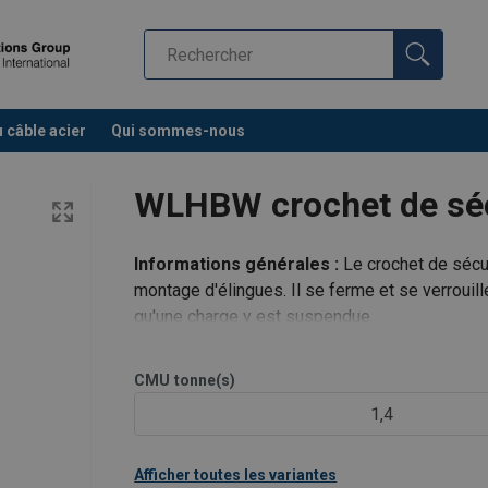
u câble acier
Qui sommes-nous
WLHBW crochet de séc
Informations générales :
Le crochet de sécu
montage d'élingues. Il se ferme et se verroui
qu'une charge y est suspendue.
Avec roulement pour permettre le pivotement 
CMU
tonne(s)
1,4
Afficher toutes les variantes