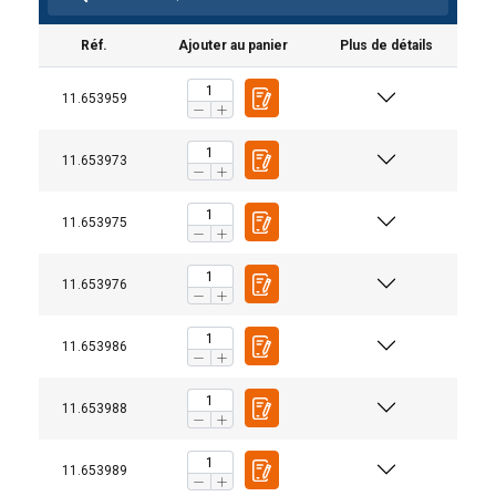
Réf.
Ajouter au panier
Plus de détails
11.653959
11.653973
11.653975
11.653976
11.653986
Matériau:
11.653988
Marquage:
Plage de température d'utilisation:
Norme:
11.653989
Note: