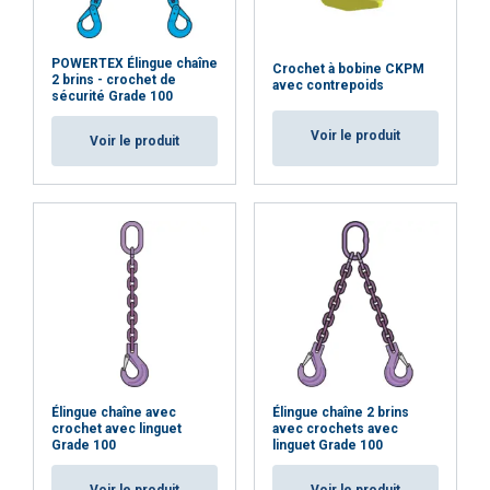
peuvent les combiner avec d"autres
informations que vous leur avez fournies ou
POWERTEX Élingue chaîne
qu"ils ont collectées lors de votre utilisation de
Crochet à bobine CKPM
2 brins - crochet de
avec contrepoids
leurs services.
Privacybeleid
sécurité Grade 100
Voir le produit
Strictement
Performance
Ciblage
Voir le produit
nécessaires
Fonctionnalité
Non classifiés
ACCEPTER TOUT
Élingue chaîne avec
Élingue chaîne 2 brins
REFUSER TOUT
crochet avec linguet
avec crochets avec
Grade 100
linguet Grade 100
AFFICHER LES DÉTAILS