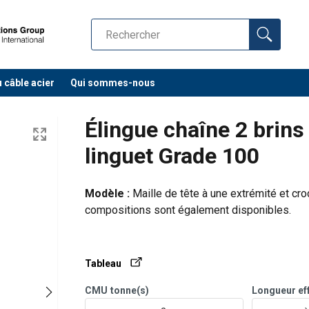
u câble acier
Qui sommes-nous
Élingue chaîne 2 brins
linguet Grade 100
Modèle :
Maille de tête à une extrémité et croc
compositions sont également disponibles.
Dimensions :
Ø 6-32 mm.
Attention !
Ne pas soumettre à des traitemen
Tableau
CMU
tonne(s)
Longueur ef