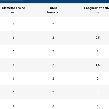
Diamètre chaîne
CMU
Longueur effecti
mm
tonne(s)
m
6
2
-
6
2
0,5
6
2
1
6
2
1,5
6
2
2
6
2
3
6
2
4