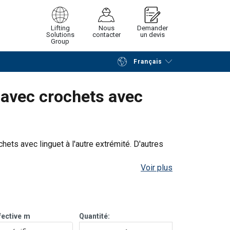
Lifting
Nous
Demander
Solutions
contacter
un devis
Group
Français
Poursuivre
Envoyer demande
 avec crochets avec
hets avec linguet à l'autre extrémité. D'autres
Voir plus
ts thermiques.
fective
m
Quantité: