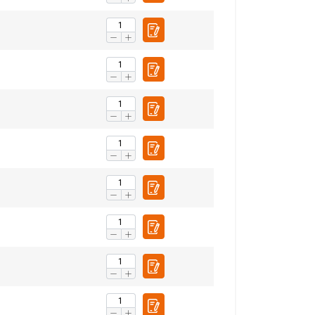
DUTCH
ENGLISH TRANSLATION
tre trafic. Nous
FRENCH
rtenaires de
leur avez fournies