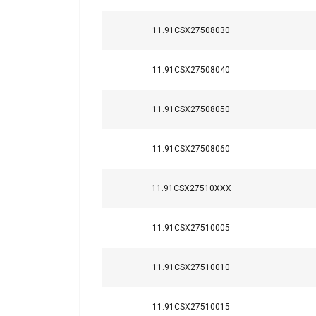
Strictement
nécessaires
11.91CSX27508030
11.91CSX27508040
AFFICHER LES D
11.91CSX27508050
11.91CSX27508060
11.91CSX27510XXX
11.91CSX27510005
11.91CSX27510010
11.91CSX27510015