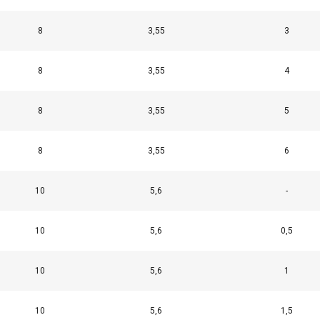
Performance
Ciblage
Fonctionnalité
8
3,55
3
8
3,55
4
ÉTAILS
REFUSER TOUT
A
8
3,55
5
Cookie Policy
8
3,55
6
10
5,6
-
10
5,6
0,5
10
5,6
1
10
5,6
1,5