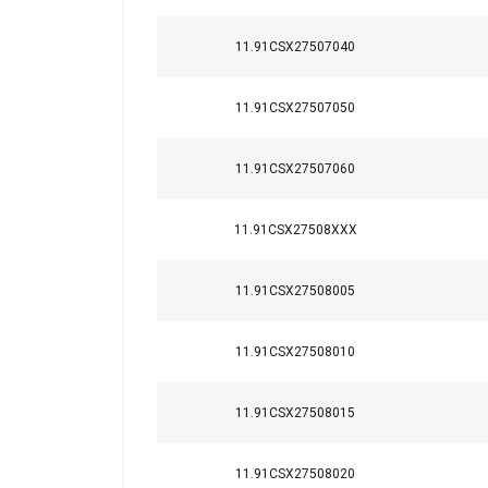
11.91CSX27507040
11.91CSX27507050
11.91CSX27507060
11.91CSX27508XXX
11.91CSX27508005
Ce site Web ut
11.91CSX27508010
Nous utilisons des c
partageons également
11.91CSX27508015
publicité et d"analy
ou qu"ils ont collect
11.91CSX27508020