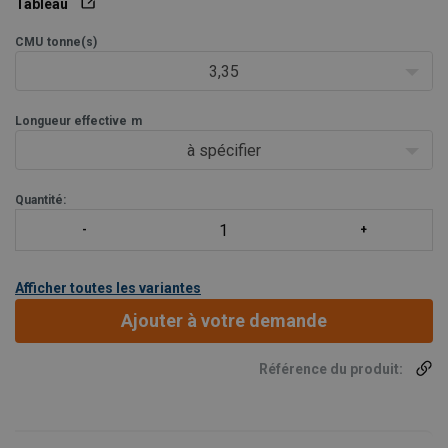
Tableau
Attention !
Ne pas soumettre à des traitements thermiques.
CMU
tonne(s)
3,35
Longueur effective
m
à spécifier
Quantité:
Afficher toutes les variantes
Ajouter à votre demande
Référence du produit: