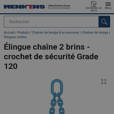
Demander un
Menu
devis
Rechercher
Ajouté au panier
Accueil
/
Produits
/
Chaînes de levage & accessoires
/
Chaînes de levage
/
Élingues chaîne
Élingue chaîne 2 brins -
crochet de sécurité Grade
120