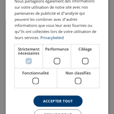
Nous partageons également des informations
10
sur votre utilisation de notre site avec nos
partenaires de publicité et d"analyse qui
peuvent les combiner avec d"autres
13
informations que vous leur avez fournies ou
qu"ils ont collectées lors de votre utilisation de
13
leurs services.
Privacybeleid
Strictement
13
Performance
Ciblage
nécessaires
13
Fonctionnalité
Non classifiés
13
13
ACCEPTER TOUT
13
1-part
2-part