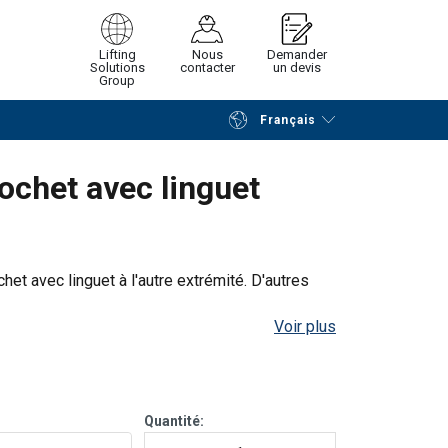
Lifting
Nous
Demander
Solutions
contacter
un devis
Group
Français
Poursuivre
Envoyer demande
ochet avec linguet
rt
Endless
het avec linguet à l'autre extrémité. D'autres
Voir plus
Straight
Choke
Basket
45°−60°
pull
hitch
hitch
3,55
4,72
3,75
9,44
Quantité:
4,50
6,00
4,75
12,00