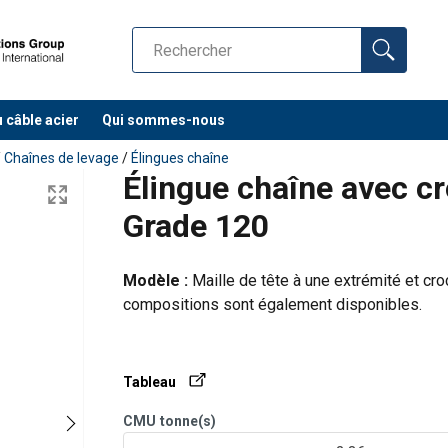
u câble acier
Qui sommes-nous
/
Chaînes de levage
/
Élingues chaîne
Élingue chaîne avec cr
art
2-part
3-4-pa
Grade 120
Modèle :
Maille de tête à une extrémité et croc
compositions sont également disponibles.
ke
Basket
0°−45°
45°−60°
0°−45°
ch
hitch
Max last (WLL) i ton
Tableau
90
4,72
3,35
2,36
5,00
CMU
tonne(s)
36
6,00
4,25
3,00
6,30