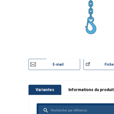
10
5,00
4,
13
8,00
6,
Factor (K
)
1
0,
L
When a multi-leg sling is
E-mail
Fiche
Variantes
Informations du produit