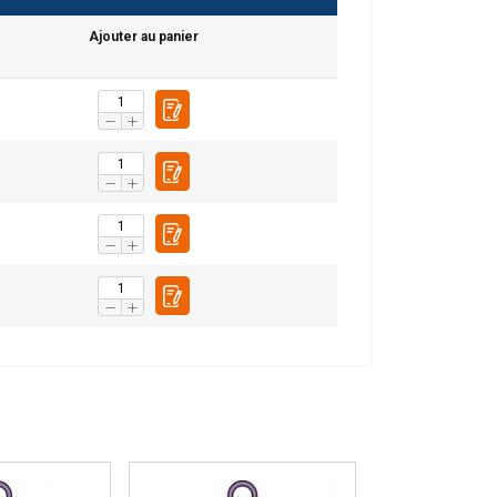
DUTCH
Ajouter au panier
ENGLISH TRANSLATION
tre trafic. Nous
FRENCH
rtenaires de
leur avez fournies
Non classifiés
CCEPTER TOUT