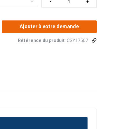
7,50
10,00
8,00
20,00
11,80
16,00
12,50
32,00
1,5
2
1,6
4
Ajouter à votre demande
Référence du produit:
CSY17507