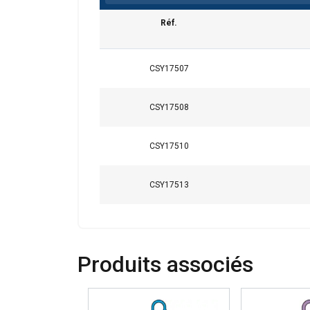
Réf.
Ce site Web ut
Nous utilisons des c
CSY17507
partageons également
publicité et d"analy
CSY17508
ou qu"ils ont collect
CSY17510
Strictement
nécessaires
CSY17513
AFFICHER LES D
Produits associés