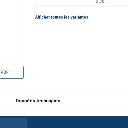
2,36
00
10,00
7,10
5,00
10,60
30
16,00
11,20
8,00
17,00
Afficher toutes les variantes
8
2
1,4
1
2,1
 used in a chocker hitch, reduce the values by 20%
 PDF
Données techniques