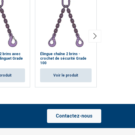
2 brins avec
Élingue chaîne 2 brins -
Élingue chaîne 3
linguet Grade
crochet de sécurité Grade
crochets avec l
100
100
produit
Voir le produit
Voir le p
Contactez-nous