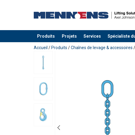
Produits
Projets
Services
Spécialiste d
Ajouté au panier
Accueil
/
Produits
/
Chaînes de levage & accessoires
Matériau:
Marquage:
1-p
Norme:
Coefficient de sécurité:
Safety Factor 4:1
Grade:
Straight
Cho
Chain Ø
pull
hit
mm
7
2,36
1,
8
3,00
2,