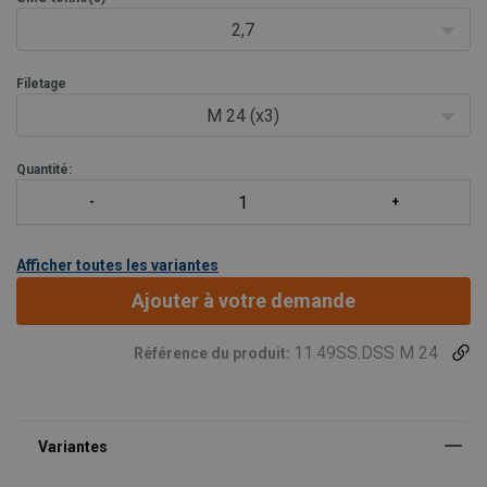
Le modèle SS.DSS est composé d’un anneau
2,7
Filetage
M 24 (x3)
Quantité:
Afficher toutes les variantes
Ajouter à votre demande
11.49SS.DSS M 24
Référence du produit: