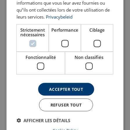
informations que vous leur avez fournies ou
Anneau de levage mâle
qu"ils ont collectées lors de votre utilisation de
Anneau de levage femelle
POWERTEX LP580
POWERTEX LP582
leurs services.
Privacybeleid
Voir le produit
Voir le produit
Strictement
Performance
Ciblage
nécessaires
Fonctionnalité
Non classifiés
ACCEPTER TOUT
Anneau de levage articulé
Anneau à tréteau à vis
avec roulement à billes
POWERTEX LPD
REFUSER TOUT
POWERTEX LPB
Voir le produit
Voir le produit
AFFICHER LES DÉTAILS