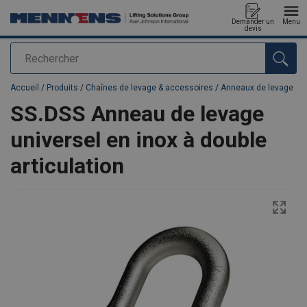
Demander un
Menu
devis
Rechercher
Ajouté au panier
Accueil
/
Produits
/
Chaînes de levage & accessoires
/
Anneaux de levage
SS.DSS Anneau de levage
universel en inox à double
articulation