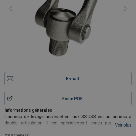
E-mail
Fiche PDF
Informations générales
L’anneau de levage universel en inox SS.DSS est un anneau à
double articulation. Il est spécialement conçu pour réaliser
Voir plus
des levages avec rotation de charges. Sa double articulation
assure un alignement parfait avec l’élingue.
CMU
tonne(s)