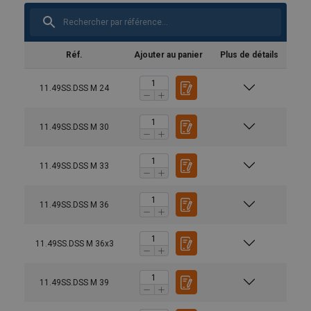
Réf.
Ajouter au panier
Plus de détails
11.49SS.DSS M 24
11.49SS.DSS M 30
11.49SS.DSS M 33
11.49SS.DSS M 36
11.49SS.DSS M 36x3
Manuels utilisateur
CODIPRO-Instructions-for-use-Notice-
11.49SS.DSS M 39
dinstructions.pdf