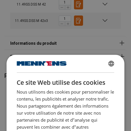
11.49SS.DSS M 42
11.49SS.DSS M 42x3
Matériau:
Marquage:
Plage de température d'utilisation:
DUTCH
Produits associés
Norme:
Ce site Web utilise des cookies
sauf grade/CMU
ENGLISH TRANSLATION
Nous utilisons des cookies pour personnaliser le
FRENCH
Coefficient de sécurité:
contenu, les publicités et analyser notre trafic.
Nous partageons également des informations
sur votre utilisation de notre site avec nos
partenaires de publicité et d"analyse qui
peuvent les combiner avec d"autres