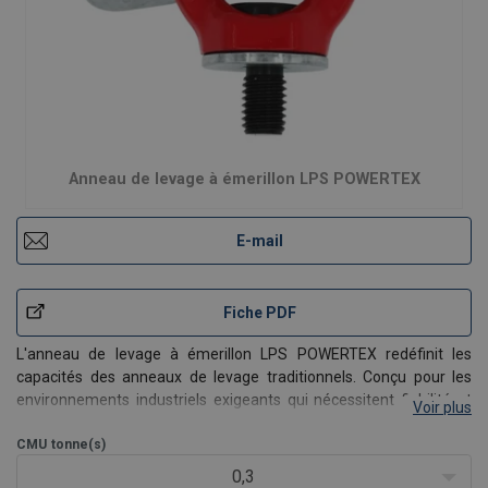
Anneau de levage à émerillon LPS POWERTEX
E-mail
Fiche PDF
L'anneau de levage à émerillon LPS POWERTEX redéfinit les
capacités des anneaux de levage traditionnels. Conçu pour les
environnements industriels exigeants qui nécessitent fiabilité et
Voir plus
efficacité, le LPS dispose d'une rotation à 360° et offre une
augmentation de 4,5 fois la Charge Maximal
CMU
tonne(s)
0,3