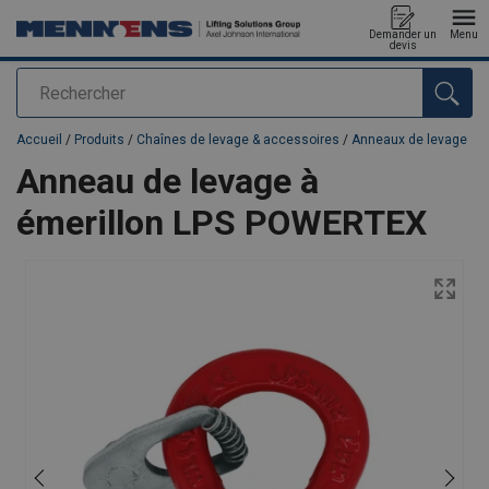
Demander un
Menu
devis
Rechercher
Ajouté au panier
Accueil
/
Produits
/
Chaînes de levage & accessoires
/
Anneaux de levage
Anneau de levage à
émerillon LPS POWERTEX