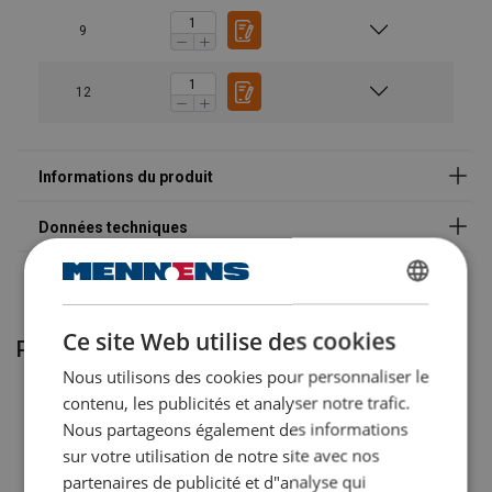
Powertex-Lifting-Point-LPS-User-Manual-ML-
9
20240402.pdf
12
Documents légaux
Powertex-Lifting-Point-LPS-DoC-ML-20250101.pdf
Vertical (CMU max)
Latéral (non perpendiculaire à l'anneau)
180° dans le plan de l'anneau (+/- 90° par rapport à la
direction axiale)
DUTCH
Ce site Web utilise des cookies
ENGLISH TRANSLATION
Produits associés
Finition durable :
Nous utilisons des cookies pour personnaliser le
FRENCH
contenu, les publicités et analyser notre trafic.
Conforme aux normes :
Nous partageons également des informations
sur votre utilisation de notre site avec nos
partenaires de publicité et d"analyse qui
Fiabilité :