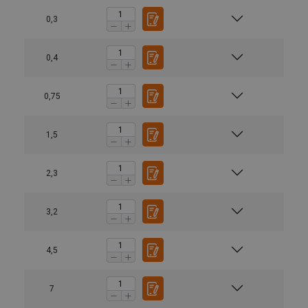
0,3
0,4
0,75
1,5
2,3
3,2
4,5
Manuels utilisateur
7