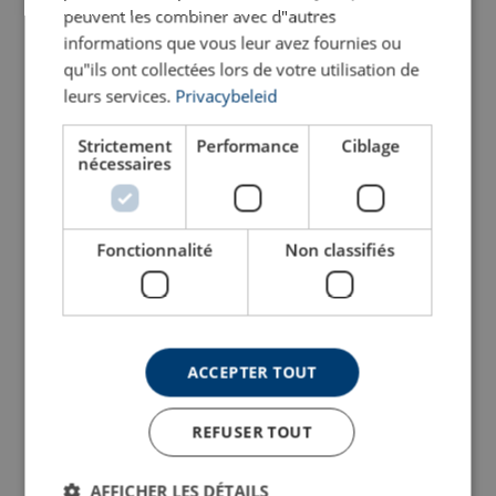
peuvent les combiner avec d"autres
informations que vous leur avez fournies ou
Assurance qualité :
qu"ils ont collectées lors de votre utilisation de
leurs services.
Privacybeleid
Anneau de levage mâle
Anneau de levage femelle
POWERTEX LP580
POWERTEX LP582
Tests de type :
Strictement
Performance
Ciblage
nécessaires
Voir le produit
Voir le produit
Traçabilité complète :
Fonctionnalité
Non classifiés
Indication de la CMU :
ACCEPTER TOUT
REFUSER TOUT
Inoffensif :
Anneau de levage articulé
Anneau à tréteau à vis
avec roulement à billes
POWERTEX LPD
POWERTEX LPB
Certificats inclus :
AFFICHER LES DÉTAILS