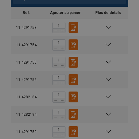
Réf.
Ajouter au panier
Plus de détails
11.4291753
11.4291754
11.4291755
11.4291756
11.4282184
11.4282194
Méthode
11.4291759
de