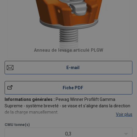
Anneau de levage articulé PLGW
E-mail
Fiche PDF
Informations générales :
Pewag Winner Profilift Gamma
Supreme - système breveté - se visse et s'aligne dans la direction
de la charge manuellement.
Voir plus
Le boulon à oeil pivotable à 360º est doté d'une vis spéciale
brevetée et amovible 100% testée anti-fissures et protégée
CMU
tonne(s)
contre la corrosio
0,3