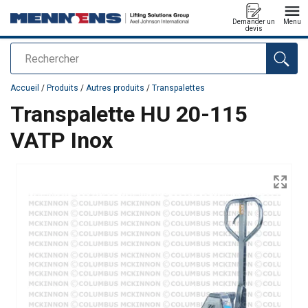
Demander un
Menu
devis
Rechercher
Ajouté au panier
Accueil
/
Produits
/
Autres produits
/
Transpalettes
Transpalette HU 20-115
VATP Inox