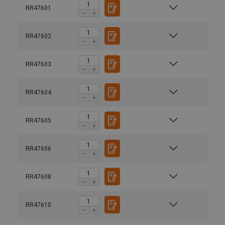
RR47601
RR47602
RR47603
RR47604
RR47605
Marquage:
RR47606
1-part
Norme:
RR47608
Grade:
RR47610
Straight
Choke
Basket