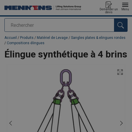
Demander un
Menu
devis
Rechercher
Ajouté au panier
Accueil
/
Produits
/
Matériel de Levage
/
Sangles plates & elingues rondes
/
Compositions élingues
Élingue synthétique à 4 brins