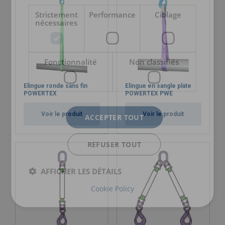
Strictement
Performance
Ciblage
nécessaires
Fonctionnalité
Non classifiés
Elingue ronde sans fin
Elingue en sangle plate
POWERTEX
POWERTEX PWE
Voir le produit
Voir le produit
ACCEPTER TOUT
REFUSER TOUT
AFFICHER LES DÉTAILS
Cookie Policy