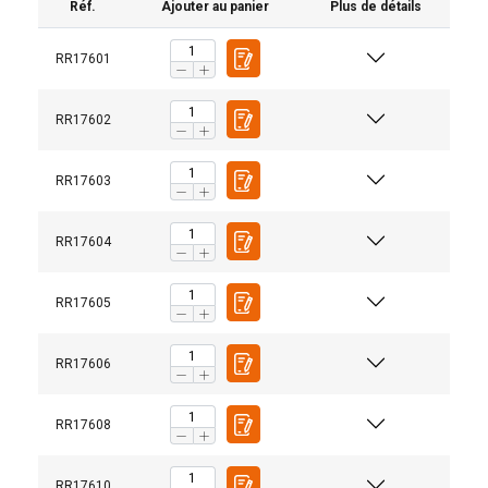
Réf.
Ajouter au panier
Plus de détails
RR17601
RR17602
RR17603
Marquage:
RR17604
1-part
Norme:
RR17605
Grade:
RR17606
Straight
Choke
Basket
RR17608
pull
hitch
hitch
Webbing Color
Wor
Purple
1,0
0,8
2,0
RR17610