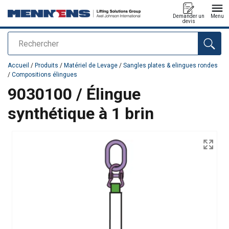
Demander un
Menu
devis
Rechercher
Ajouté au panier
Accueil
/
Produits
/
Matériel de Levage
/
Sangles plates & elingues rondes
/
Compositions élingues
9030100 / Élingue
synthétique à 1 brin