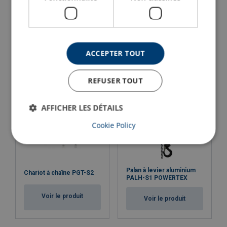
Palan manuel POWERTEX
Palan à levier POWERTEX
PCB-S2
PLH-S2
Voir le produit
Voir le produit
ACCEPTER TOUT
REFUSER TOUT
AFFICHER LES DÉTAILS
Cookie Policy
Palan à levier aluminium
Chariot à chaîne PGT-S2
PALH-S1 POWERTEX
Voir le produit
Voir le produit