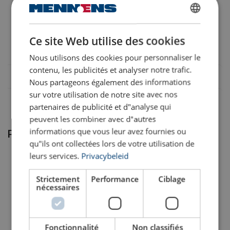
16.05PPTS2050B
DUTCH
Documents légaux
Ce site Web utilise des cookies
16.05PPTS2050C
ENGLISH TRANSLATION
Powertex-Push-Trolley-PPT-S2-DoC-ML-
Nous utilisons des cookies pour personnaliser le
FRENCH
20250923.pdf
contenu, les publicités et analyser notre trafic.
Nous partageons également des informations
sur votre utilisation de notre site avec nos
Documents additionnels
partenaires de publicité et d"analyse qui
peuvent les combiner avec d"autres
Powertex-Trolley-Black-Line-Instruction-grey-label-
informations que vous leur avez fournies ou
Produits associés
ML-20220215.pdf
qu"ils ont collectées lors de votre utilisation de
leurs services.
Privacybeleid
Strictement
Performance
Ciblage
nécessaires
Fonctionnalité
Non classifiés