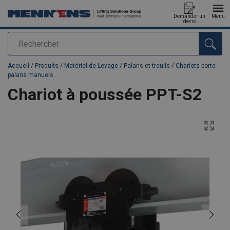
Demander un
Menu
devis
Rechercher
Ajouté au panier
Accueil
/
Produits
/
Matériel de Levage
/
Palans et treuils
/
Chariots porte
palans manuels
Chariot à poussée PPT-S2