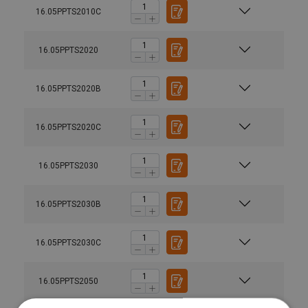
16.05PPTS2010C
16.05PPTS2020
16.05PPTS2020B
16.05PPTS2020C
16.05PPTS2030
16.05PPTS2030B
16.05PPTS2030C
Manuels utilisateur
Powertex-Trolley-PGT-PPT-S2-User-Manual-ML-
16.05PPTS2050
20251006.pdf