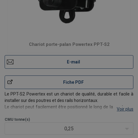
Chariot porte-palan Powertex PPT-S2
E-mail
Fiche PDF
Le PPT-S2 Powertex est un chariot de qualité, durable et facile à
installer sur des poutres et des rails horizontaux.
Le chariot peut facilement être positionné le long de la poutre en
Voir plus
le poussant ou le tirant grâce à ses roues en acier de qualité.
Caractéristiques
CMU
tonne(s)
Tous les chariots POWERTE
0,25