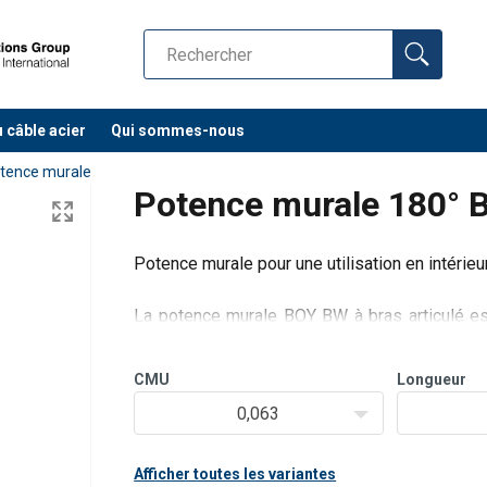
u câble acier
Qui sommes-nous
tence murale
Potence murale 180°
Potence murale pour une utilisation en intérieur
La potence murale BOY BW à bras articulé es
petits outils, de pièces, etc. jusqu'à 250 kg. L
et précisément tous les coins du lieu de travail
CMU
Longueur
0,063
Avan
Afficher toutes les variantes