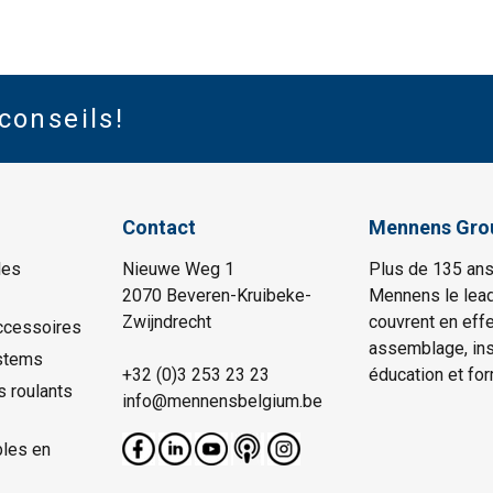
conseils!
Contact
Mennens Gro
les
Nieuwe Weg 1
Plus de 135 ans
2070 Beveren-Kruibeke-
Mennens le lead
Zwijndrecht
couvrent en effe
ccessoires
assemblage, insp
stems
+32 (0)3 253 23 23
éducation et for
s roulants
info@mennensbelgium.be
les en