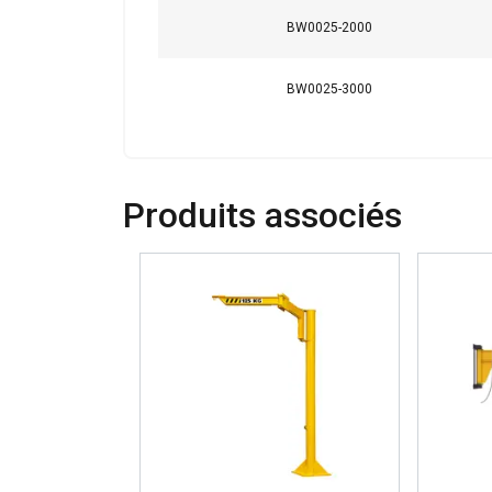
publicité et d"analy
BW0025-2000
ou qu"ils ont collect
Strictement
BW0025-3000
nécessaires
Produits associés
AFFICHER LES D