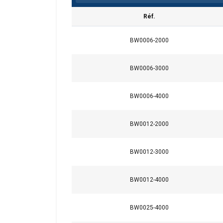
Réf.
BW0006-2000
BW0006-3000
BW0006-4000
BW0012-2000
BW0012-3000
BW0012-4000
Ce site Web ut
Nous utilisons des c
BW0025-4000
partageons également