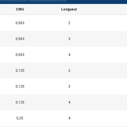
CMU
Longueur
0,063
2
0,063
3
0,063
4
0,125
2
0,125
3
0,125
4
ilise des cookies
ookies pour personnaliser le contenu, les publicités et analyser no
0,25
4
 des informations sur votre utilisation de notre site avec nos pa