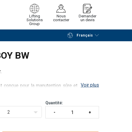
Lifting
Nous
Demander
Solutions
contacter
un devis
Group
Français
Poursuivre
Envoyer demande
 BOY BW
.
Voir plus
t conçue pour la manutention sûre et rapide de
e bras articulé vous permet d'atteindre facilement
.
Quantité:
2