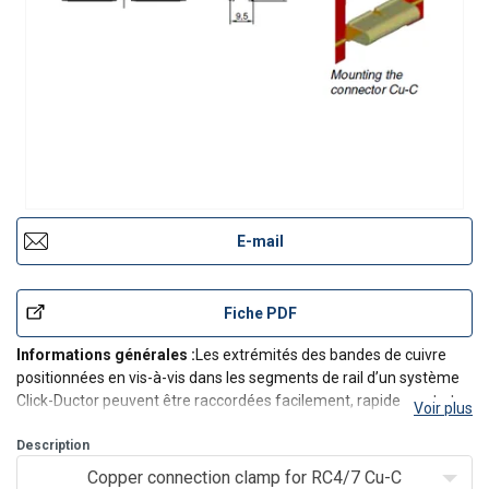
E-mail
Fiche PDF
Informations générales :
Les extrémités des bandes de cuivre
positionnées en vis-à-vis dans les segments de rail d’un système
Click-Ductor peuvent être raccordées facilement, rapidement et
Voir plus
avec précision.
Des colliers à pince et des colliers à vis sont disponibles. Le type
Description
utilisé dépend de l€/p>
Copper connection clamp for RC4/7 Cu-C