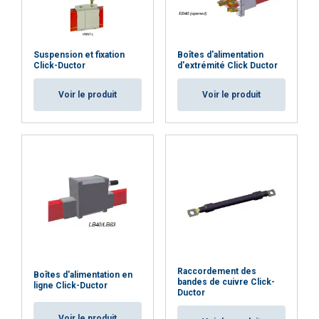
nécessaires
Suspension et fixation
Boîtes d'alimentation
Fonctionnalité
Non classifiés
Click-Ductor
d'extrémité Click Ductor
Voir le produit
Voir le produit
ACCEPTER TOUT
REFUSER TOUT
AFFICHER LES DÉTAILS
Cookie Policy
Raccordement des
Boîtes d'alimentation en
bandes de cuivre Click-
ligne Click-Ductor
Ductor
Voir le produit