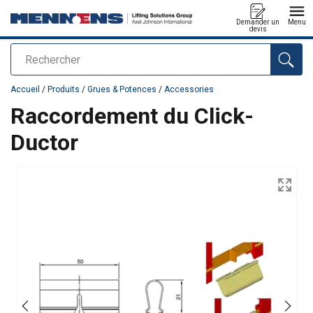
Demander un
Menu
devis
Rechercher
Ajouté au panier
Accueil
/
Produits
/
Grues & Potences
/
Accessories
Raccordement du Click-
Ductor