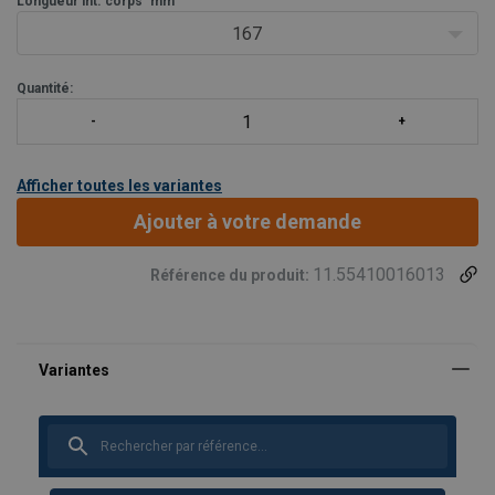
Longueur int. corps
Autres couleurs ou galvanisé
mm
Autres terminaisons (veuillez nous contacter).
167
Verrouilla
Quantité:
Afficher toutes les variantes
Ajouter à votre demande
11.55410016013
Référence du produit: