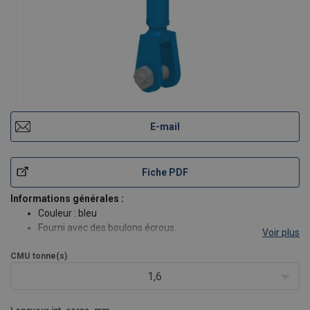
E-mail
Fiche PDF
Informations générales :
Couleur : bleu
Fourni avec des boulons écrous.
Voir plus
Chargement en ligne droite uniquement.
CMU
tonne(s)
Avec filetage trapézoïdal.
Charge de rupture = 5 x CMU.
1,6
En option :