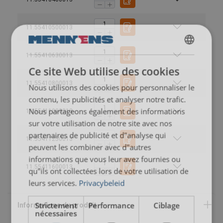
11.55410500013
DUTCH
11.55410630013
Ce site Web utilise des cookies
ENGLISH TRANSLATION
11.55410800013
Nous utilisons des cookies pour personnaliser le
FRENCH
contenu, les publicités et analyser notre trafic.
Nous partageons également des informations
11.55411000013
sur votre utilisation de notre site avec nos
partenaires de publicité et d"analyse qui
11.55411250013
peuvent les combiner avec d"autres
informations que vous leur avez fournies ou
11.55411600013
qu"ils ont collectées lors de votre utilisation de
Coefficient de sécurité:
leurs services.
Privacybeleid
Strictement
Performance
Ciblage
nécessaires