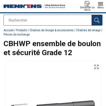
Demander un
Menu
devis
Rechercher
Ajouté au panier
Accueil
/
Produits
/
Chaînes de levage & accessoires
/
Chaînes de levage
/
Pièces de rechange
CBHWP ensemble de boulon
et sécurité Grade 12