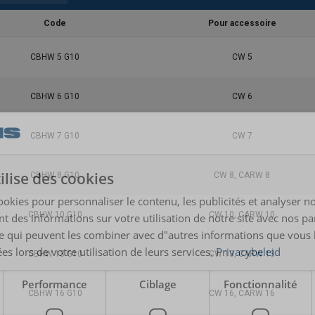
Code
Pour accessoire
CBHW 5 G10
CW 5
CBHW 6 G10
CW 6
CBHW 7 G10
CW 7
ilise des cookies
CBHW 8 G10
CW 8, CARW 8
ookies pour personnaliser le contenu, les publicités et analyser no
CBHW 10 G10
CW 10, CARW 10
 des informations sur votre utilisation de notre site avec nos pa
se qui peuvent les combiner avec d"autres informations que vous 
ées lors de votre utilisation de leurs services.
Privacybeleid
CBHW 13 G10
CW 13, CARW 13
Performance
Ciblage
Fonctionnalité
CBHW 16 G10
CW 16, CARW 16