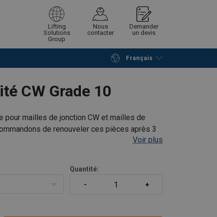
Lifting
Nous
Demander
Solutions
contacter
un devis
Group
Français
Poursuivre
Envoyer demande
ité CW Grade 10
 pour mailles de jonction CW et mailles de
commandons de renouveler ces pièces après 3
Voir plus
Quantité: