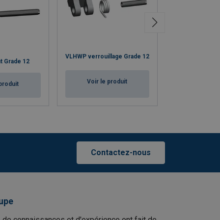
PSGWP fermetu
VLHWP verrouillage Grade 12
t Grade 12
sécurité parallè
Voir le produit
produit
Voir le p
Contactez-nous
upe
 de connaissances et d'expérience ont fait de