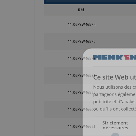
Réf.
11.06PEW46574
11.06PEW46575
11.06PEW46578
Ce site Web ut
11.06PEW46581
Nous utilisons des c
11.06PEW46599
partageons également
publicité et d"analy
ou qu"ils ont collect
11.06PEW46600
Strictement
nécessaires
11.06PEW46621