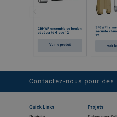
SFGWP fermet
CBHWP ensemble de boulon
sécurité cha
et sécurité Grade 12
12
Voir le produit
Voir l
Contactez-nous pour des 
Quick Links
Projets
Produits
Palans pour Sal