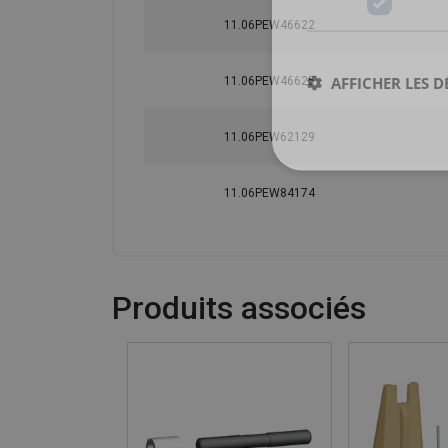
11.06PEW46622
AFFICHER LES D
11.06PEW46625
11.06PEW62129
11.06PEW84174
Produits associés