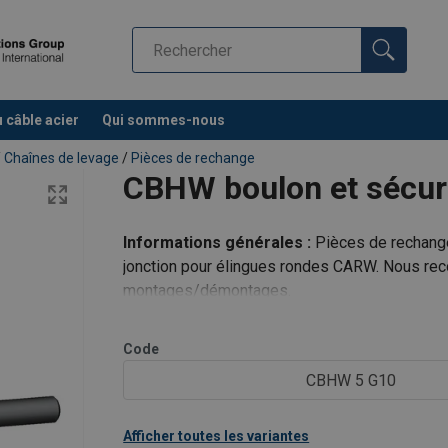
u câble acier
Qui sommes-nous
/
Chaînes de levage
/
Pièces de rechange
CBHW boulon et sécur
Informations générales :
Pièces de rechange
jonction pour élingues rondes CARW. Nous re
montages/démontages.
Code
CBHW 5 G10
Afficher toutes les variantes