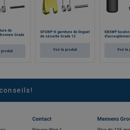
ure de
SFGWP-K garniture de linguet
KBSWP boulon
udronnée Grade
de sécurite Grade 12
d'accouplemen
Voir le produit
Voir le 
e produit
conseils!
Contact
Mennens Gro
les
Nieuwe Weg 1
Plus de 135 ans