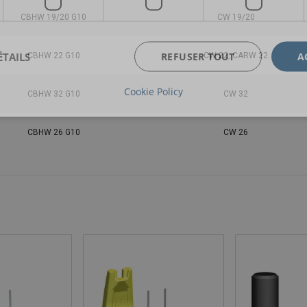
CBHW 19/20 G10
CW 19/20
ÉTAILS
REFUSER TOUT
A
CBHW 22 G10
CW 22, CARW 22
Cookie Policy
CBHW 32 G10
CW 32
CBHW 26 G10
CW 26