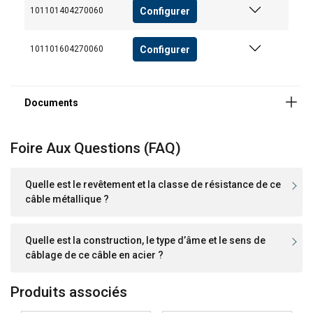
Configurer
101101404270060
Fonctionnalité
Non classifiés
Configurer
101101604270060
ACCEPTER TOUT
REFUSER TOUT
Foire Aux Questions (FAQ)
AFFICHER LES DÉTAILS
Quelle est le revêtement et la classe de résistance de ce
câble métallique ?
Cookie Policy
Quelle est la construction, le type d’âme et le sens de
câblage de ce câble en acier ?
Produits associés