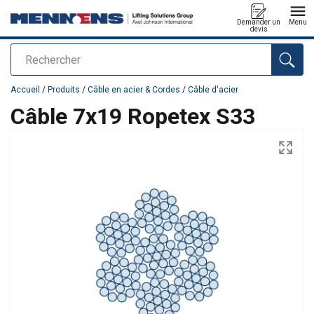
Demander un
Menu
devis
Rechercher
Ajouté au panier
Accueil
/
Produits
/
Câble en acier & Cordes
/
Câble d'acier
Câble 7x19 Ropetex S33