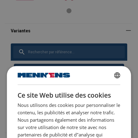
Manuels utilisateur
User Manual ROPETEX Steel Wire Rope (FR).pdf
FILTRES ET SOUS-CATÉGORIES
DUTCH
Réf.
Ajouter au configurateur
Plus de détails
Ce site Web utilise des cookies
ENGLISH TRANSLATION
Configurer
105130400300034
Nous utilisons des cookies pour personnaliser le
FRENCH
contenu, les publicités et analyser notre trafic.
Configurer
105130800600034
Nous partageons également des informations
sur votre utilisation de notre site avec nos
partenaires de publicité et d"analyse qui