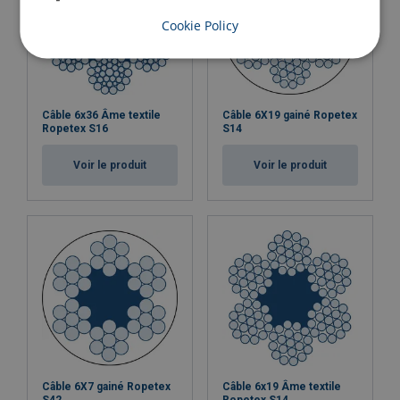
Cookie Policy
Câble 6x36 Âme textile
Câble 6X19 gainé Ropetex
Ropetex S16
S14
Voir le produit
Voir le produit
Câble 6X7 gainé Ropetex
Câble 6x19 Âme textile