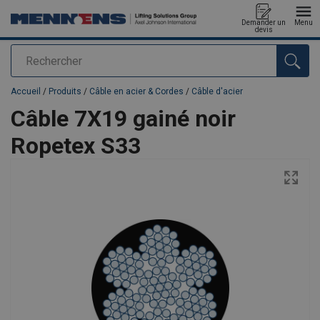
Demander un
Menu
devis
Rechercher
Ajouté au panier
Accueil
/
Produits
/
Câble en acier & Cordes
/
Câble d'acier
Câble 7X19 gainé noir
Ropetex S33