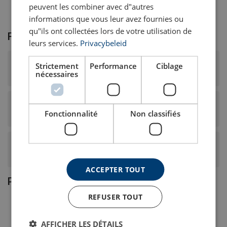
peuvent les combiner avec d"autres
informations que vous leur avez fournies ou
qu"ils ont collectées lors de votre utilisation de
Foire Aux Questions (FAQ)
leurs services.
Privacybeleid
Quelle est le revêtement et la classe de résistance de ce
Strictement
Performance
Ciblage
nécessaires
câble métallique ?
Ce câble en acier possède-t-il des caractéristiques de
Fonctionnalité
Non classifiés
conception ou de performance particulières ?
Quelle est la construction, le type d’âme et le sens de
câblage de ce câble en acier ?
ACCEPTER TOUT
Produits associés
REFUSER TOUT
AFFICHER LES DÉTAILS