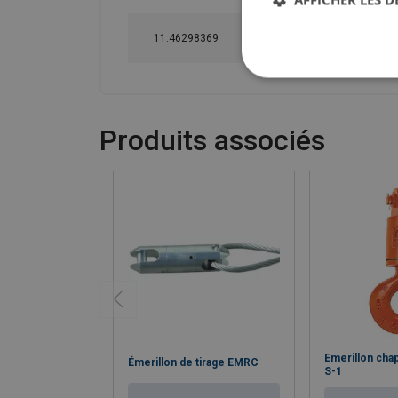
11.46298369
-
45
Produits associés
Emerillon cha
Émerillon de tirage EMRC
S-1