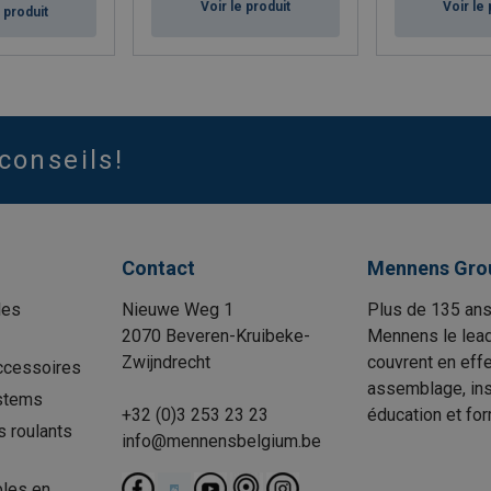
Voir le produit
Voir le 
e produit
conseils!
Contact
Mennens Gro
les
Nieuwe Weg 1
Plus de 135 ans
2070 Beveren-Kruibeke-
Mennens le lead
Zwijndrecht
couvrent en effe
ccessoires
assemblage, insp
stems
+32 (0)3 253 23 23
éducation et for
s roulants
info@mennensbelgium.be
les en