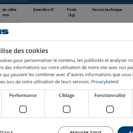
. de câble
Emerillon N°
Poids
Dessin technique
mm
(kg)
13
3-S-6
4,23
16
5-S-6
6,46
ilise des cookies
ookies pour personnaliser le contenu, les publicités et analyser no
19
8-S-6
14,5
 des informations sur votre utilisation de notre site avec nos pa
se qui peuvent les combiner avec d"autres informations que vous 
22
10-S-6
20,6
ées lors de votre utilisation de leurs services.
Privacybeleid
Performance
Ciblage
Fonctionnalité
26
15-S-6
28,6
-
25-S-6
61
-
35-S-6
98
ÉTAILS
REFUSER TOUT
A