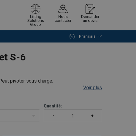
Lifting
Nous
Demander
Solutions
contacter
un devis
Group
Français
Poursuivre
Envoyer demande
et S-6
 Peut pivoter sous charge.
Voir plus
Quantité: