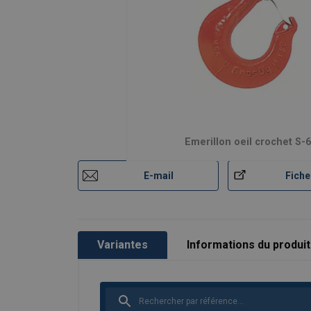
Marquage:
Finition:
Note:
Attention:
Coefficient de sécurité:
Emerillon oeil crochet S-
E-mail
Fiche
Variantes
Informations du produit