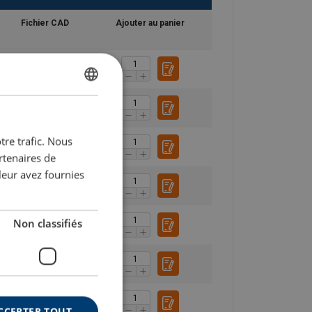
Fichier CAD
Ajouter au panier
DUTCH
ENGLISH TRANSLATION
tre trafic. Nous
FRENCH
rtenaires de
leur avez fournies
Non classifiés
CCEPTER TOUT