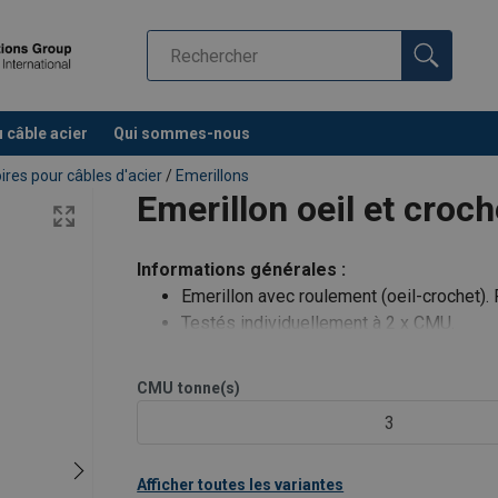
u câble acier
Qui sommes-nous
res pour câbles d'acier
/
Emerillons
Emerillon oeil et croch
Informations générales :
Emerillon avec roulement (oeil-crochet).
Testés individuellement à 2 x CMU.
CMU
tonne(s)
3
Afficher toutes les variantes