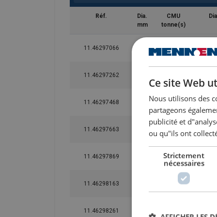
Réf.
Dia.
CMU
Dia
mm
tonne(s)
11.46297066
-
3
11.46297262
-
5
Ce site Web ut
Nous utilisons des c
11.46297468
0
8,5
partageons également
publicité et d"analy
11.46297663
-
10
ou qu"ils ont collect
Strictement
11.46297869
-
15
nécessaires
11.46298163
-
25
11.46298261
-
35
AFFICHER LES D