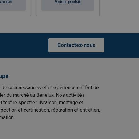
produit
Voir le produit
Voir le p
Contactez-nous
upe
 de connaissances et d'expérience ont fait de
er du marché au Benelux. Nos activités
t tout le spectre : livraison, montage et
ection et certification, réparation et entretien,
mation.