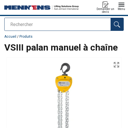
Demander un
Menu
devis
Rechercher
Ajouté au panier
Accueil
/
Produits
VSIII palan manuel à chaîne