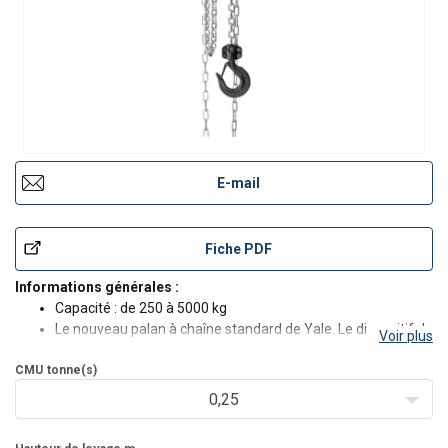
E-mail
Fiche PDF
Informations générales :
Capacité : de 250 à 5000 kg
Le nouveau palan à chaîne standard de Yale. Le dispositif de
Voir plus
guidage de chaîne amélioré empêche le blocage de la
CMU
tonne(s)
chaîne et garantit un fonctionnement normal. Roulements
de meilleure qualité, la transmission et le guide-chaîne ass
0,25