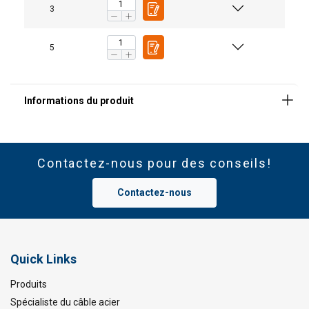
3
5
Contactez-nous pour des conseils!
Caractéristiques:
Contactez-nous
Attention:
Quick Links
Produits
Spécialiste du câble acier