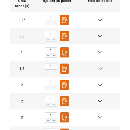
CMU
Ajouter au panier
Plus de détails
tonne(s)
0,25
0,5
1
1,5
2
2
3