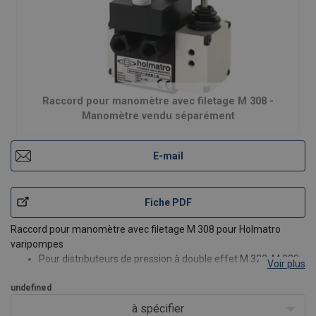
Raccord pour manomètre avec filetage M 308 -
Manomètre vendu séparément
E-mail
Fiche PDF
Raccord pour manomètre avec filetage M 308
pour Holmatro
varipompes
Pour distributeurs de pression à double effet M 322, M 323,
Voir plus
M 324 et M 325
undefined
Fournit la pression au port A ou B, en fonction du port le plus
sous pression
à spécifier