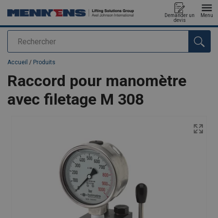
Demander un
Menu
devis
Rechercher
Ajouté au panier
Accueil
/
Produits
Raccord pour manomètre
avec filetage M 308