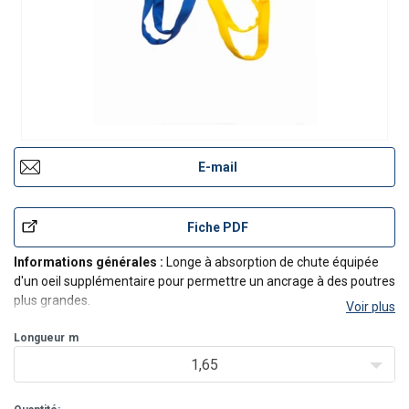
E-mail
Fiche PDF
Informations générales :
Longe à absorption de chute équipée
d'un oeil supplémentaire pour permettre un ancrage à des poutres
plus grandes.
Voir plus
Norme :
EN-355.
Connecteur/mousqueton en extrémité de longe :
Longueur
m
1 ou 2 x
mousqueton d'échafaudage aluminium. Ouverture du crochet
1,65
testée à 16 kN.
Connec