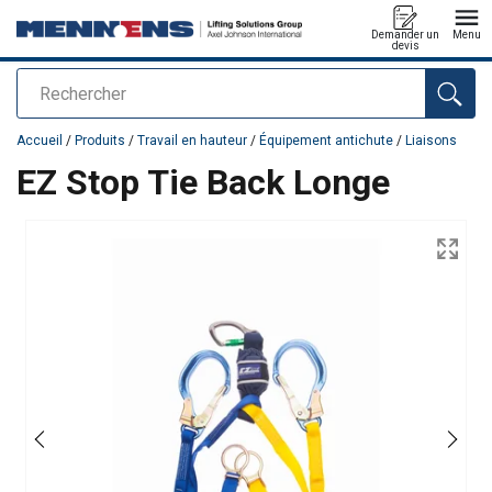
Demander un
Menu
devis
Rechercher
Ajouté au panier
Accueil
/
Produits
/
Travail en hauteur
/
Équipement antichute
/
Liaisons
EZ Stop Tie Back Longe