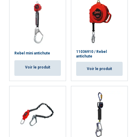
ACCEPTER TOUT
REFUSER TOUT
AFFICHER LES DÉTAILS
11036910 / Rebel
Rebel mini antichute
antichute
Cookie Policy
Voir le produit
Voir le produit