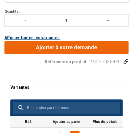
Mousqueton échafaudage :
FS 64 ALU.
Mousqueto
Quantité:
Afficher toutes les variantes
Ajouter à votre demande
19.01L-0368-1
Référence du produit:
Réf.
Ajouter au panier
Plus de détails
Marquage:
Plage de température d'utilisation: