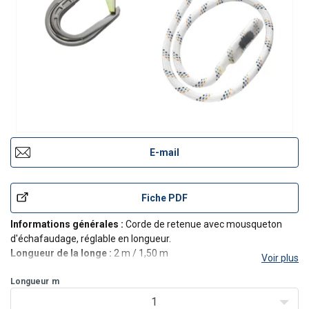
E-mail
Fiche PDF
Informations générales :
Corde de retenue avec mousqueton
d'échafaudage, réglable en longueur.
Longueur de la longe :
2 m / 1,50 m
Voir plus
Normes :
EN 353-2; EN 358.
Type de longe :
Longueur
m
longe âme-gaine, dia. 16 mm.
Poids max. utilisateur :
100 kg.
1