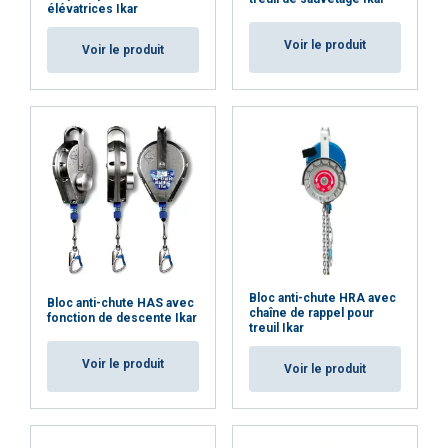
DUTCH
élévatrices Ikar
Ce site Web utilise des cookies
ENGLISH TRANSLATION
Voir le produit
Voir le produit
Nous utilisons des cookies pour personnaliser le
FRENCH
contenu, les publicités et analyser notre trafic.
Nous partageons également des informations
sur votre utilisation de notre site avec nos
partenaires de publicité et d"analyse qui
peuvent les combiner avec d"autres
informations que vous leur avez fournies ou
qu"ils ont collectées lors de votre utilisation de
leurs services.
Privacybeleid
Bloc anti-chute HRA avec
Bloc anti-chute HAS avec
Strictement
Performance
Ciblage
chaîne de rappel pour
fonction de descente Ikar
nécessaires
treuil Ikar
Voir le produit
Voir le produit
Fonctionnalité
Non classifiés