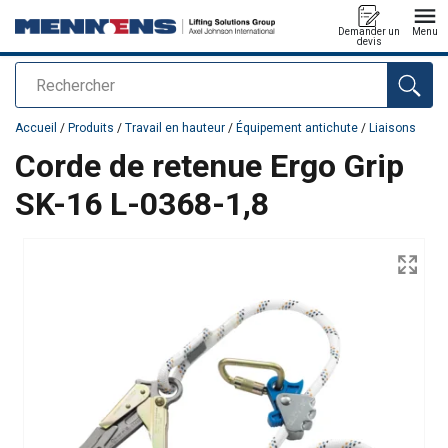
Demander un
Menu
devis
Rechercher
Ajouté au panier
Accueil
/
Produits
/
Travail en hauteur
/
Équipement antichute
/
Liaisons
Corde de retenue Ergo Grip
SK-16 L-0368-1,8