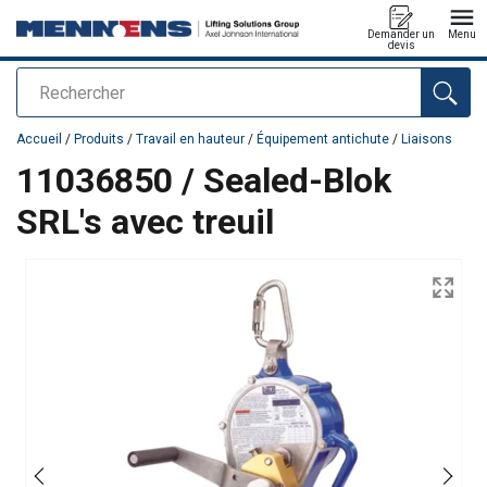
Demander un
Menu
devis
Rechercher
Ajouté au panier
Accueil
/
Produits
/
Travail en hauteur
/
Équipement antichute
/
Liaisons
11036850 / Sealed-Blok
SRL's avec treuil