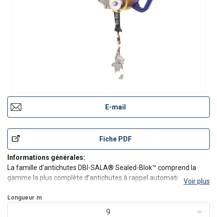
E-mail
Fiche PDF
Informations générales:
La famille d’antichutes DBI-SALA® Sealed-Blok™ comprend la
gamme la plus complète d’antichutes à rappel automatique
Voir plus
étanches du secteur et des dizaines d’années de service prouvé
sur le terrain dans les environnements les plus rigoureux. La
Longueur
m
conception étanch
9