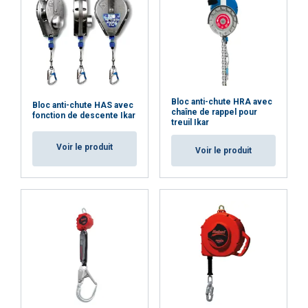
Strictement
Performance
Ciblage
nécessaires
Fonctionnalité
Non classifiés
Bloc anti-chute HRA avec
Bloc anti-chute HAS avec
chaîne de rappel pour
fonction de descente Ikar
treuil Ikar
ACCEPTER TOUT
Voir le produit
Voir le produit
REFUSER TOUT
AFFICHER LES DÉTAILS
Cookie Policy