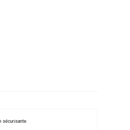
no.
commande
400
59344
59306
400
59346
59308
400
59348
59310
400
59350
59312
400
59352
59314
400
59354
59316
400
59356
59318
 sécurisante.
Profondeur des
deuxième
marches 1000
rampe