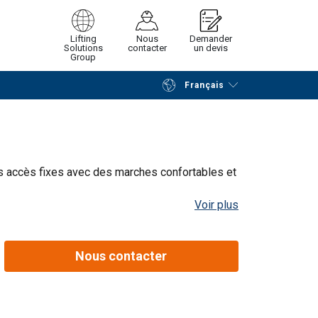
Lifting
Nous
Demander
Solutions
contacter
un devis
Group
Français
Poursuivre
Envoyer demande
es accès fixes avec des marches confortables et
Voir plus
filetages pour un montage flexible
une montée confortab
Profondeur des
Deuxième
Nous contacter
marches 1000 (mm)
rampe
n° commande
order
n°