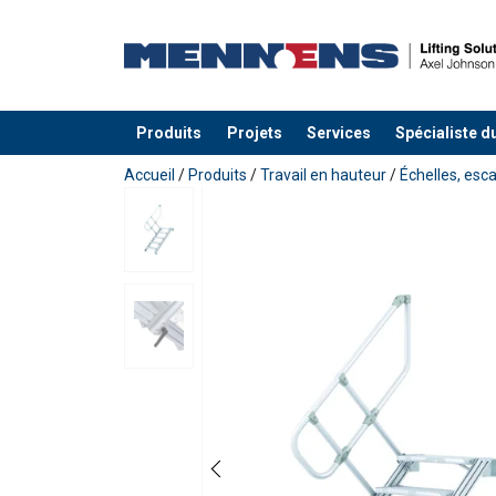
Produits
Projets
Services
Spécialiste d
Ajouté au panier
Accueil
/
Produits
/
Travail en hauteur
/
Échelles, es
Remplissez vos coord
Prénom
Escalier à une rampe
- inclinaison 45°
Hauteur verticale
Ecart
Nombre de
E-mail
(mm)
marches
mm