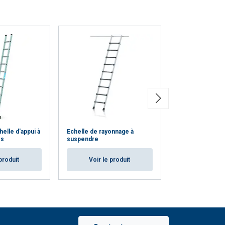
helle d'appui à
Echelle de rayonnage à
Trec LH Echelle
es
suspendre
rayonnage mobi
produit
Voir le produit
Voir le p