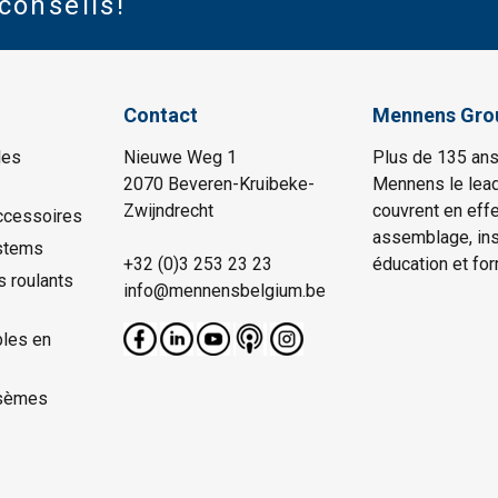
conseils!
Contact
Mennens Gro
les
Nieuwe Weg 1
Plus de 135 ans
2070 Beveren-Kruibeke-
Mennens le lead
Zwijndrecht
couvrent en effe
ccessoires
assemblage, insp
stems
+32 (0)3 253 23 23
éducation et for
s roulants
info@mennensbelgium.be
les en
sèmes