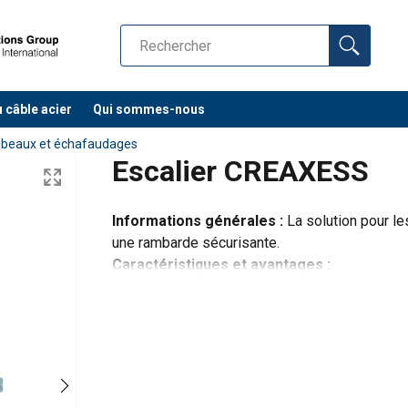
u câble acier
Qui sommes-nous
cabeaux et échafaudages
Escalier CREAXESS
onnées ici
Informations générales :
La solution pour l
une rambarde sécurisante.
Nom
Caractéristiques et avantages :
Montants en profilés d‘alu extrudé avec 
Degré d'inclinaison au choix : 45° pour 
Profondeur des
tread
Profondeur des
Téléphone
marches 600 (mm)
width
marches 800 (mm)
800
n° commande
order
n° commande
order