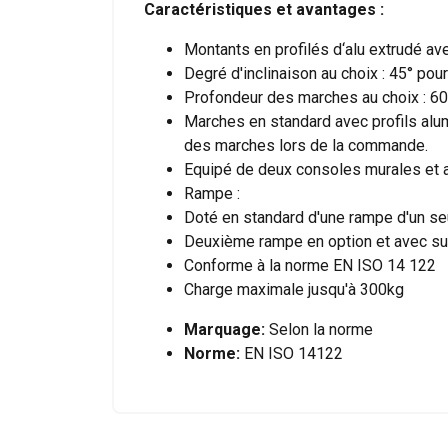
Caractéristiques et avantages :
Montants en profilés d‘alu extrudé av
mm
Degré d'inclinaison au choix : 45° po
Ce site Web ut
Profondeur des marches au choix : 
1250
807
5
Marches en standard avec profils alum
Nous utilisons des c
des marches lors de la commande.
partageons également
1750
1095
7
Equipé de deux consoles murales et au
publicité et d"analy
Rampe :
2250
1384
9
ou qu"ils ont collect
Doté en standard d'une rampe d'un se
2750
1673
11
Deuxième rampe en option et avec su
Strictement
nécessaires
Conforme à la norme EN ISO 14 122
3250
1961
13
Charge maximale jusqu'à 300kg
3750
2250
15
Marquage:
Selon la norme
Norme:
EN ISO 14122
AFFICHER LES D