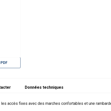
no.
no.
400
59244
400
59264
400
59246
400
59266
400
59248
400
59268
400
59250
400
59270
400
59252
400
59272
 PDF
400
59254
400
59274
400
59256
400
59276
tacter
Données techniques
 les accès fixes avec des marches confortables et une rambarde
Profondeur des
tread
Profondeur des
marches 600 (mm)
width 800
marches 800 (mm)