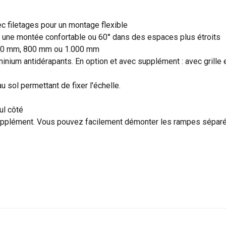
mm
ec filetages pour un montage flexible
n° commande
order no.
n° commande
order
ur une montée confortable ou 60° dans des espaces plus étroits
no.
ilise des cookies
600 mm, 800 mm ou 1.000 mm
400
59204
400
59224
inium antidérapants. En option et avec supplément : avec grille 
ookies pour personnaliser le contenu, les publicités et analyser no
 des informations sur votre utilisation de notre site avec nos pa
400
59206
400
59226
 sol permettant de fixer l'échelle.
se qui peuvent les combiner avec d"autres informations que vous 
400
59208
400
59228
ées lors de votre utilisation de leurs services.
Privacybeleid
ul côté
400
59210
400
59230
pplément. Vous pouvez facilement démonter les rampes séparé
Performance
Ciblage
Fonctionnalité
400
59212
400
59232
400
59214
400
59234
ÉTAILS
REFUSER TOUT
A
Cookie Policy