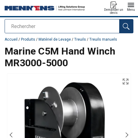
Demander un
Menu
devis
Rechercher
Ajouté au panier
Accueil
/
Produits
/
Matériel de Levage
/
Treuils
/
Treuils manuels
Marine C5M Hand Winch
MR3000-5000