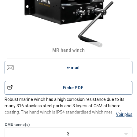
MR hand winch
E-mail
Fiche PDF
Robust marine winch has a high corrosion resistance due to its
many 316 stainless steel parts and 3 layers of C5M offshore
coating. The hand winch is IP54 standardised which means that it
Voir plus
is resistant to splash water and dust on the inside.
CMU
tonne(s)
Load pressure brake with double ratchet system for safe
3