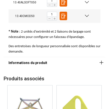
13.40ALSOFT050
13.40CMOD50
*
Note
: 2 unités d'extrémité et 2 liaisons de largage sont
nécessaires pour configurer un faisceau d'épandage.
Des entretoises de longueur personnalisée sont disponibles sur
demande.
DUTCH
Ce site Web utilise des cookies
ENGLISH TRANSLATION
Produits associés
Nous utilisons des cookies pour personnaliser le
FRENCH
contenu, les publicités et analyser notre trafic.
Nous partageons également des informations
sur votre utilisation de notre site avec nos
partenaires de publicité et d"analyse qui