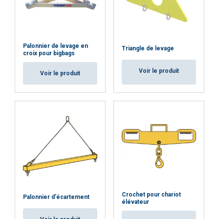
peuvent les combiner avec d"autres
informations que vous leur avez fournies ou
qu"ils ont collectées lors de votre utilisation de
leurs services.
Privacybeleid
Palonnier de levage en
Triangle de levage
croix pour bigbags
Strictement
Performance
Ciblage
nécessaires
Voir le produit
Voir le produit
Fonctionnalité
Non classifiés
ACCEPTER TOUT
REFUSER TOUT
Crochet pour chariot
Palonnier d'écartement
élévateur
AFFICHER LES DÉTAILS