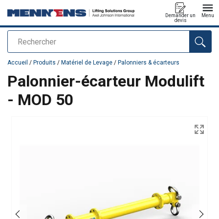
Demander un
Menu
devis
Rechercher
Ajouté au panier
Accueil
/
Produits
/
Matériel de Levage
/
Palonniers & écarteurs
Palonnier-écarteur Modulift
- MOD 50