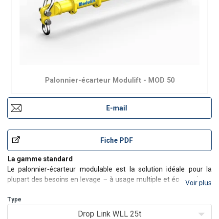
Palonnier-écarteur Modulift - MOD 50
E-mail
Fiche PDF
La gamme standard
Le palonnier-écarteur modulable est la solution idéale pour la
plupart des besoins en levage – à usage multiple et économique.
Voir plus
Le palonnier-écarteur Modulift MOD 50 a une capacité allant
jusqu’à 50 tonnes. Longueur maximale de 8m à 13m avec
Type
réduction de la capacité.
Drop Link WLL 25t