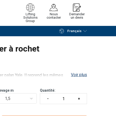
Lifting
Nous
Demander
Solutions
contacter
un devis
Group
Français
Poursuivre
Envoyer demande
er à rochet
Voir plus
éger palan Yale. Il reprend les mêmes
que les autres palans à levier mais se
poids. Il est de ce fai
levage m
Quantité:
1,5