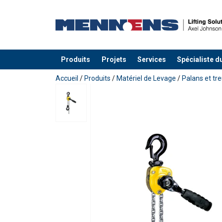
Produits
Projets
Services
Spécialiste d
Ajouté au panier
Accueil
/
Produits
/
Matériel de Levage
/
Palans et tre
Attention: