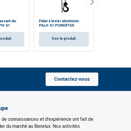
Palan manuel A
assant alu
Palan à levier aluminium
POWERTEX PAC
PH-S1
PALH-S1 POWERTEX
50% plus léger qu'un pal
produit
Voir le produit
Voir le p
Contactez-nous
upe
 de connaissances et d'expérience ont fait de
er du marché au Benelux. Nos activités