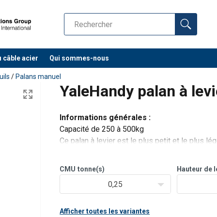
u câble acier
Qui sommes-nous
uils
/
Palans manuel
YaleHandy palan à levi
Informations générales :
Capacité de 250 à 500kg
Ce palan à levier est le plus petit et le plus l
caractéristiques de sécurité et de conception 
caractérise par son tout petit encombrement et 
CMU
tonne(s)
Hauteur de 
0,25
Afficher toutes les variantes