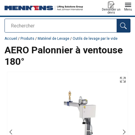
Demander un
Menu
devis
Rechercher
Ajouté au panier
Accueil
/
Produits
/
Matériel de Levage
/
Outils de levage par le vide
AERO Palonnier à ventouse
180°