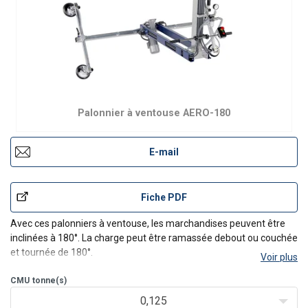
Palonnier à ventouse AERO-180
E-mail
Fiche PDF
Avec ces palonniers à ventouse, les marchandises peuvent être
inclinées à 180°. La charge peut être ramassée debout ou couchée
et tournée de 180°.
Voir plus
Les marchandises peuvent être retournées manuellement ou par
un moteur électrique et peuvent ainsi être facilement
CMU
tonne(s)
transportées dans toutes les di
0,125