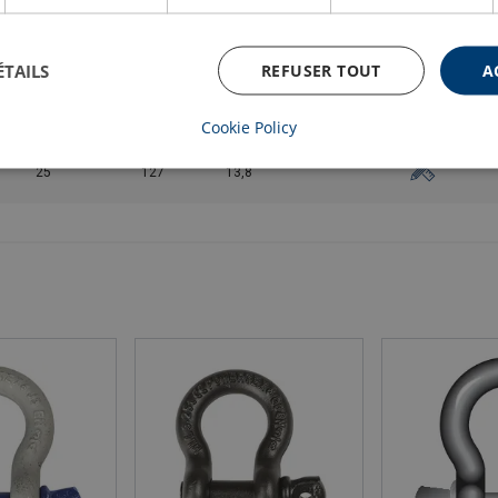
13,5
92
7,19
ÉTAILS
REFUSER TOUT
A
17
98
9,44
Cookie Policy
25
127
13,8