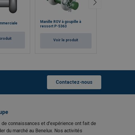
Manille ROV à goupille à
ommerciale
Manille ROV à p
ressort P-5363
produit
Voir le p
Voir le produit
Contactez-nous
upe
 de connaissances et d'expérience ont fait de
er du marché au Benelux. Nos activités