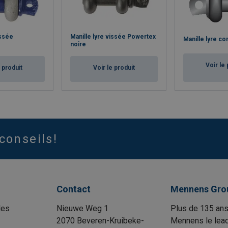
issée
Manille lyre vissée Powertex
Manille lyre c
noire
Voir le 
e produit
Voir le produit
conseils!
Contact
Mennens Gro
les
Nieuwe Weg 1
Plus de 135 ans
2070 Beveren-Kruibeke-
Mennens le lead