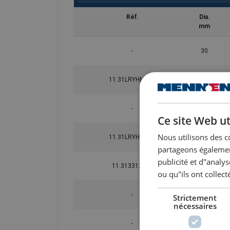
Réf.
Dia.
mm
-
30
11.31LRYHMB16
38
-
46
Ce site Web ut
Nous utilisons des c
11.31LRYHMB22
53
partageons également
publicité et d"analy
11.313312210
61
ou qu"ils ont collect
-
68
Strictement
nécessaires
-
76