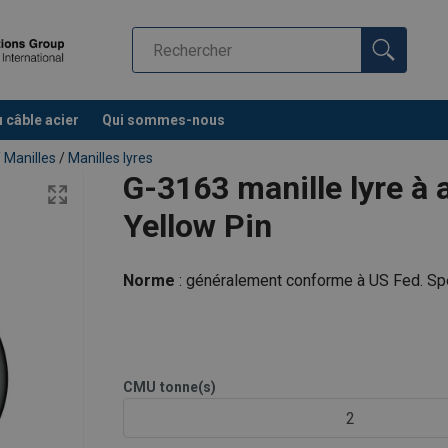
u câble acier
Qui sommes-nous
/
Manilles
/
Manilles lyres
G-3163 manille lyre à 
Yellow Pin
Norme
: généralement conforme à US Fed. S
CMU
tonne(s)
2