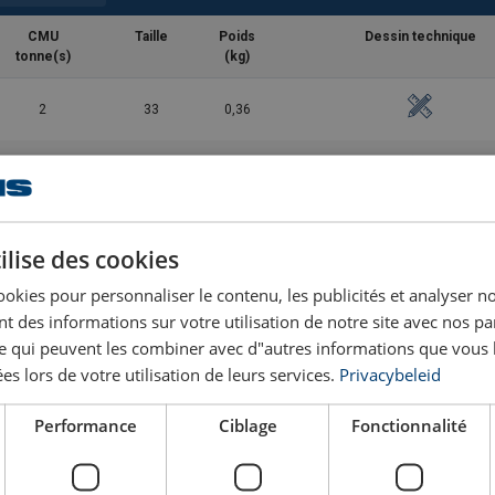
CMU
Taille
Poids
Dessin technique
tonne(s)
(kg)
2
33
0,36
3,25
43
0,7
4,75
50
1,1
ilise des cookies
ookies pour personnaliser le contenu, les publicités et analyser no
6,5
58
1,61
 des informations sur votre utilisation de notre site avec nos pa
se qui peuvent les combiner avec d"autres informations que vous 
8,5
68
2,42
ées lors de votre utilisation de leurs services.
Privacybeleid
9,5
74
3,35
Performance
Ciblage
Fonctionnalité
12
82
5,32