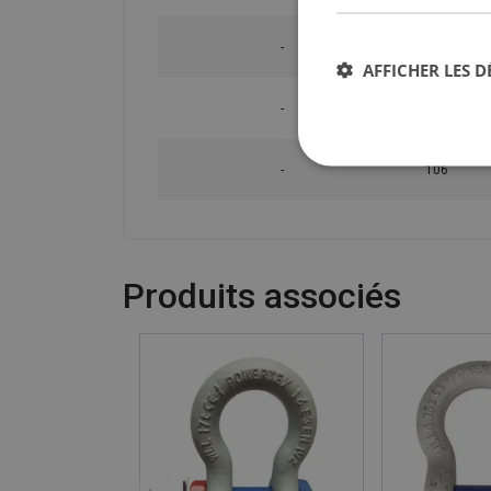
-
84
AFFICHER LES D
-
92
-
106
Produits associés