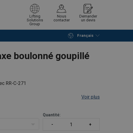
Lifting
Nous
Demander
Solutions
contacter
un devis
Group
Français
Poursuivre
Envoyer demande
axe boulonné goupillé
pec RR-C-271
Voir plus
Quantité: