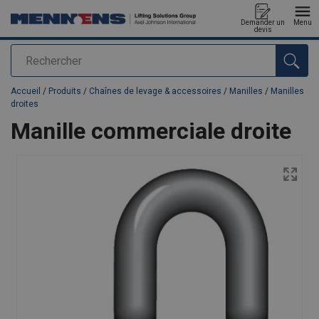
Demander un
Menu
devis
Rechercher
Ajouté au panier
Accueil
/
Produits
/
Chaînes de levage & accessoires
/
Manilles
/
Manilles
droites
Manille commerciale droite