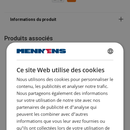
Produits associés
DUTCH
Ce site Web utilise des cookies
ENGLISH TRANSLATION
Nous utilisons des cookies pour personnaliser le
FRENCH
contenu, les publicités et analyser notre trafic.
Nous partageons également des informations
sur votre utilisation de notre site avec nos
Manille droite boulonnée
Manille droite vissée
partenaires de publicité et d"analyse qui
goupillée POWERTEX
POWERTEX
peuvent les combiner avec d"autres
Voir le produit
Voir le produit
informations que vous leur avez fournies ou
qu"ils ont collectées lors de votre utilisation de