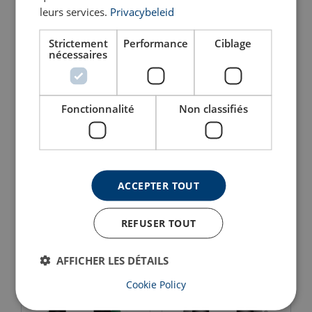
leurs services.
Privacybeleid
Strictement
Performance
Ciblage
nécessaires
Fonctionnalité
Non classifiés
G-3153 Manille droite à
G-3151 manille droite à
axe boulonné goupillé
axe vissé Yellow Pin
Yellow Pin
ACCEPTER TOUT
Voir le produit
Voir le produit
REFUSER TOUT
AFFICHER LES DÉTAILS
Cookie Policy