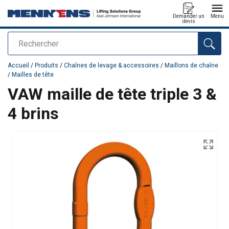
Demander un
Menu
devis
Rechercher
Ajouté au panier
Accueil
/
Produits
/
Chaînes de levage & accessoires
/
Maillons de chaîne
/
Mailles de tête
VAW maille de tête triple 3 &
4 brins