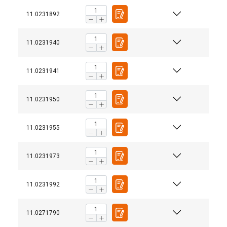
11.0231892
11.0231940
11.0231941
11.0231950
11.0231955
Matériau:
Marquage:
11.0231973
Plage de température d'utilisation:
11.0231992
Norme:
Coefficient de sécurité:
11.0271790
Grade: