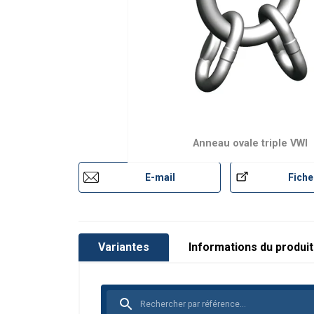
Matériau:
Marquage:
Finition:
Coefficient de sécurité:
Grade:
Anneau ovale triple VWI
E-mail
Fiche
Variantes
Informations du produit