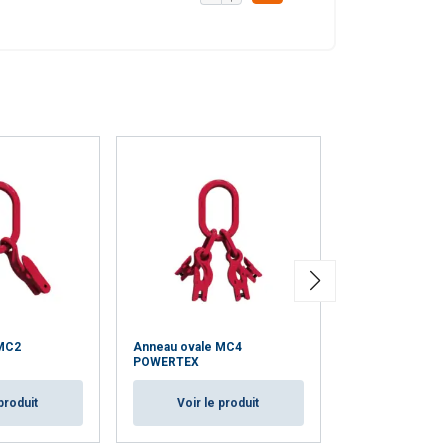
 MC2
Anneau ovale MC4
Anneau ovale 
POWERTEX
Voir le p
produit
Voir le produit