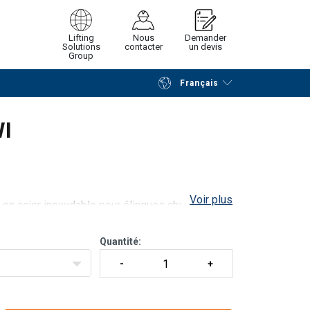
Lifting
Nous
Demander
Solutions
contacter
un devis
Group
Français
Poursuivre
Envoyer demande
WI
Voir plus
 en acier inoxydable pour élingues chaînes à 3
Quantité:
ans les applications dans l'eau et dans les eaux