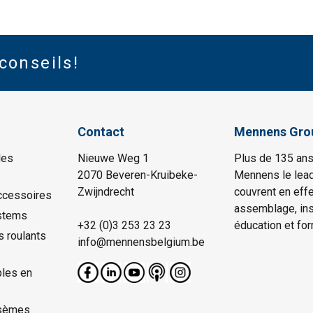
conseils!
Contact
Mennens Gro
les
Nieuwe Weg 1
Plus de 135 ans
2070 Beveren-Kruibeke-
Mennens le lead
Zwijndrecht
couvrent en effe
ccessoires
assemblage, insp
stems
+32 (0)3 253 23 23
éducation et for
s roulants
info@mennensbelgium.be
les en
sèmes