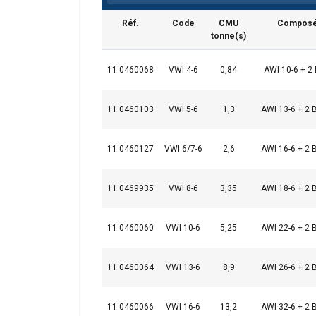
Réf.
Code
CMU
Composé
tonne(s)
11.0460068
VWI 4-6
0,84
AWI 10-6 + 2 
Ce site Web ut
11.0460103
VWI 5-6
1,3
AWI 13-6 + 2 
Nous utilisons des c
partageons également
11.0460127
VWI 6/7-6
2,6
AWI 16-6 + 2 
publicité et d"analy
ou qu"ils ont collect
11.0469935
VWI 8-6
3,35
AWI 18-6 + 2 
Strictement
nécessaires
11.0460060
VWI 10-6
5,25
AWI 22-6 + 2 
11.0460064
VWI 13-6
8,9
AWI 26-6 + 2 
AFFICHER LES D
11.0460066
VWI 16-6
13,2
AWI 32-6 + 2 