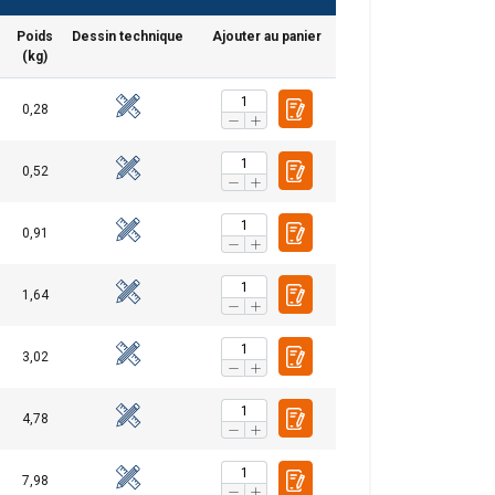
Poids
Dessin technique
Ajouter au panier
(kg)
0,28
DUTCH
ENGLISH TRANSLATION
0,52
tre trafic. Nous
FRENCH
rtenaires de
0,91
leur avez fournies
1,64
Non classifiés
3,02
4,78
CCEPTER TOUT
7,98