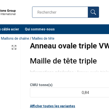
u câble acier
Qui sommes-nous
/
Maillons de chaîne
/
Mailles de tête
Anneau ovale triple V
Maille de tête triple
Informations générales :
Anneau ovale triple
brins et à 4 brins.
Testé à 100% de sa capacité de charge.
CMU
tonne(s)
Il est idéalement adapté pour une utilisation d
0,84
usées et peut égal
Afficher toutes les variantes