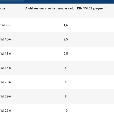
 de
A utiliser sur crochet simple selon DIN 15401 jusque n°
BWI 9-6
1,6
ilise des cookies
BWI 10-6
2,5
ookies pour personnaliser le contenu, les publicités et analyser no
 des informations sur votre utilisation de notre site avec nos pa
BWI 13-6
2,5
se qui peuvent les combiner avec d"autres informations que vous 
ées lors de votre utilisation de leurs services.
Privacybeleid
BWI 16-6
5
Performance
Ciblage
Fonctionnalité
BWI 20-6
6
BWI 22-6
8
ÉTAILS
REFUSER TOUT
A
BWI 26-6
10