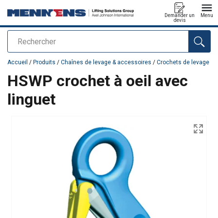
Demander un
Menu
devis
Rechercher
Ajouté au panier
Accueil
/
Produits
/
Chaînes de levage & accessoires
/
Crochets de levage
HSWP crochet à oeil avec
linguet