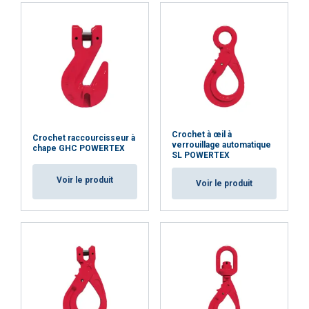
ACCEPTER TOUT
REFUSER TOUT
Crochet à œil à
Crochet raccourcisseur à
verrouillage automatique
AFFICHER LES DÉTAILS
chape GHC POWERTEX
SL POWERTEX
Cookie Policy
Voir le produit
Voir le produit