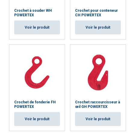
Crochet à souder WH
Crochet pour conteneur
DUTCH
POWERTEX
CH POWERTEX
Ce site Web utilise des cookies
ENGLISH TRANSLATION
Voir le produit
Voir le produit
Nous utilisons des cookies pour personnaliser le
FRENCH
contenu, les publicités et analyser notre trafic.
Nous partageons également des informations
sur votre utilisation de notre site avec nos
partenaires de publicité et d"analyse qui
peuvent les combiner avec d"autres
informations que vous leur avez fournies ou
qu"ils ont collectées lors de votre utilisation de
leurs services.
Privacybeleid
Crochet de fonderie FH
Crochet raccourcisseur à
Strictement
Performance
Ciblage
POWERTEX
œil GH POWERTEX
nécessaires
Voir le produit
Voir le produit
Fonctionnalité
Non classifiés