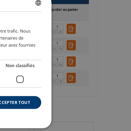
Fichier CAD
Ajouter au panier
DUTCH
ENGLISH TRANSLATION
tre trafic. Nous
FRENCH
rtenaires de
leur avez fournies
Non classifiés
CCEPTER TOUT