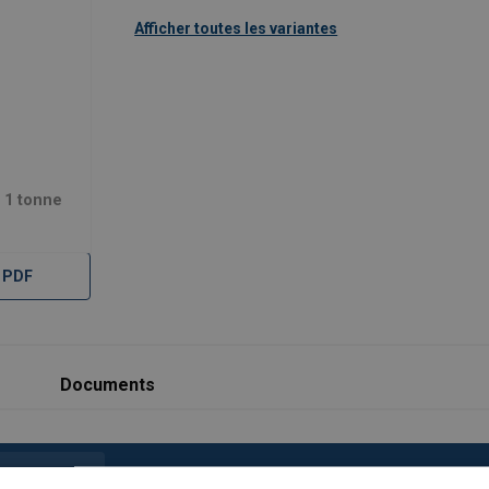
 EN 1677 partie 1/2/3/4 +25%CMU
Afficher toutes les variantes
e VI
 de conformité CE joints à chaque boite de composants.
 1 tonne
 PDF
Documents