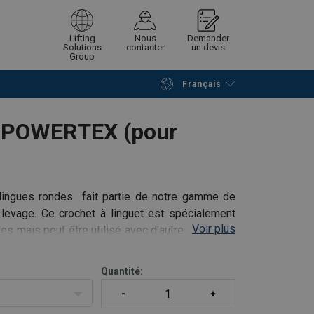
Lifting
Nous
Demander
Solutions
contacter
un devis
Group
Français
Poursuivre
Envoyer demande
R POWERTEX (pour
ingues rondes fait partie de notre gamme de
evage. Ce crochet à linguet est spécialement
Voir plus
es mais peut être utilisé avec d'autres élingues
Quantité:
emblage rapide et économique des élingues