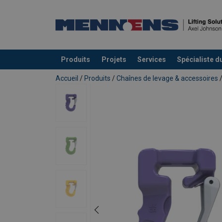
Produits
Projets
Services
Spécialiste d
Ajouté au panier
Accueil
/
Produits
/
Chaînes de levage & accessoires
Manuels utilisateur
Powertex-Hook-SHR-User-Manual-ML-20241
Une CMU 25% plus grande par rapport à
Tous les composants POWERTEX G100 s
Des maillons et composants multifon
chaînes