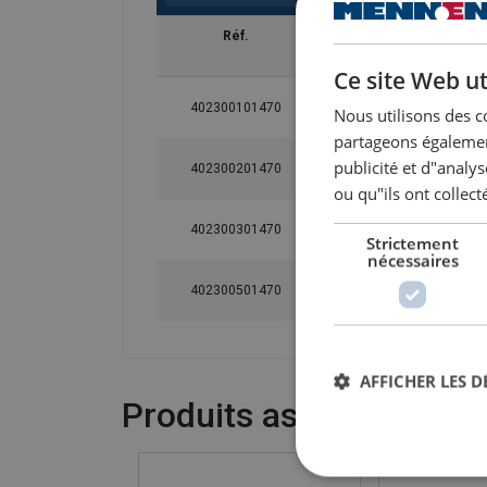
Réf.
Code
CMU
tonne(
Ce site Web ut
402300101470
SHR-1T-10
1
Nous utilisons des c
partageons également
publicité et d"analy
402300201470
SHR-2T-10
2
ou qu"ils ont collect
402300301470
SHR-3T-10
3
Strictement
nécessaires
402300501470
SHR-5T-10
5
AFFICHER LES D
Produits associés