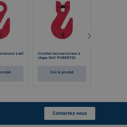
rcisseur à œil
Crochet raccourcisseur à
Crochet à œil à 
chape GHC POWERTEX
automatique S
produit
Voir le produit
Voir le p
Contactez-nous