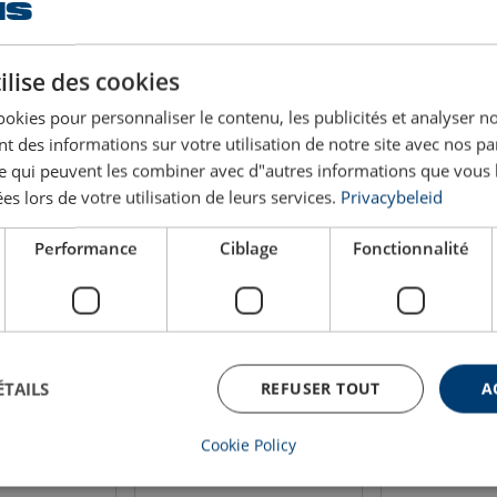
Longueur effective
Poids
Dessin technique
s)
mm
(kg)
ilise des cookies
87
0,7
ookies pour personnaliser le contenu, les publicités et analyser no
 des informations sur votre utilisation de notre site avec nos pa
se qui peuvent les combiner avec d"autres informations que vous 
103
1,3
ées lors de votre utilisation de leurs services.
Privacybeleid
115
2,3
Performance
Ciblage
Fonctionnalité
147
4,6
ÉTAILS
REFUSER TOUT
A
Cookie Policy