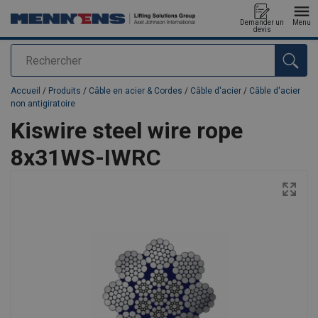
Demander un
Menu
devis
Rechercher
Ajouté au panier
Accueil
/
Produits
/
Câble en acier & Cordes
/
Câble d'acier
/
Câble d'acier
non antigiratoire
Kiswire steel wire rope
8x31WS-IWRC