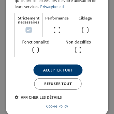
qu"ils ont collectées lors de votre utilisation de
leurs services.
Privacybeleid
Configurer
103102804251192
Strictement
Performance
Ciblage
nécessaires
Configurer
103103004251192
Configurer
103103204251192
Fonctionnalité
Non classifiés
Configurer
103103404251192
Configurer
103103604251192
ACCEPTER TOUT
Configurer
103103804251192
REFUSER TOUT
Configurer
103104004251192
AFFICHER LES DÉTAILS
Cookie Policy
Configurer
103104204251192