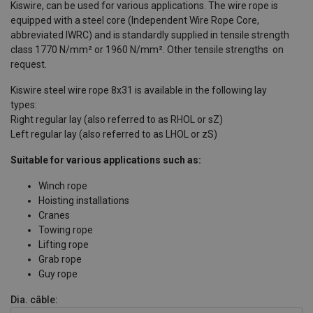
Kiswire, can be used for various applications. The wire rope is
equipped with a steel core (Independent Wire Rope Core,
abbreviated IWRC) and is standardly supplied in tensile strength
class 1770 N/mm² or 1960 N/mm². Other tensile strengths on
request.
Kiswire steel wire rope 8x31 is available in the following lay
types:
Right regular lay (also referred to as RHOL or sZ)
Left regular lay (also referred to as LHOL or zS)
Suitable for various applications such as:
Winch rope
Hoisting installations
Cranes
Towing rope
Lifting rope
Grab rope
Guy rope
Dia. câble: