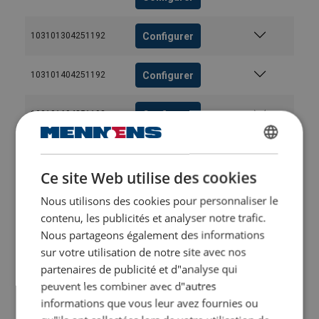
Configurer
103101304251192
Configurer
103101404251192
Configurer
103101604251192
Configurer
103101804251192
DUTCH
Ce site Web utilise des cookies
ENGLISH TRANSLATION
Configurer
103102004251192
Nous utilisons des cookies pour personnaliser le
FRENCH
contenu, les publicités et analyser notre trafic.
Configurer
103102204251192
Nous partageons également des informations
sur votre utilisation de notre site avec nos
partenaires de publicité et d"analyse qui
Configurer
103102404251192
peuvent les combiner avec d"autres
informations que vous leur avez fournies ou
Configurer
103102604251192