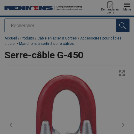
Demander un
Menu
devis
Rechercher
Ajouté au panier
Accueil
/
Produits
/
Câble en acier & Cordes
/
Accessoires pour câbles
d'acier
/
Manchons à sertir & serre-câbles
Serre-câble G-450