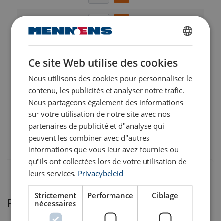
10.151010391
DUTCH
10.151010417
Ce site Web utilise des cookies
ENGLISH TRANSLATION
Caractéristiques:
Nous utilisons des cookies pour personnaliser le
10.151010435
FRENCH
contenu, les publicités et analyser notre trafic.
Matériau:
Nous partageons également des informations
10.151010453
Marquage:
sur votre utilisation de notre site avec nos
partenaires de publicité et d"analyse qui
Finition:
10.151010426
peuvent les combiner avec d"autres
Norme:
informations que vous leur avez fournies ou
qu"ils ont collectées lors de votre utilisation de
leurs services.
Privacybeleid
Strictement
Performance
Ciblage
Produits associés
nécessaires