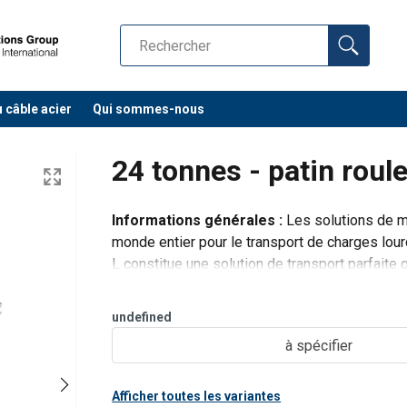
u câble acier
Qui sommes-nous
24 tonnes - patin roul
Informations générales :
Les solutions de m
monde entier pour le transport de charges lourd
L constitue une solution de transport parfaite 
forment l'essieu ar
undefined
à spécifier
Afficher toutes les variantes