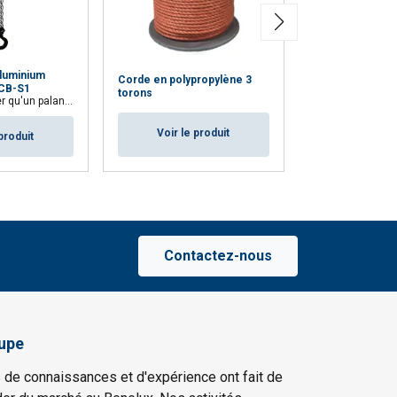
Aluminium
Corde en polypropylène 3
6 tonnes - patin
CB-S1
torons
alan standard similaire
Voir le p
Voir le produit
produit
Contactez-nous
upe
 de connaissances et d'expérience ont fait de