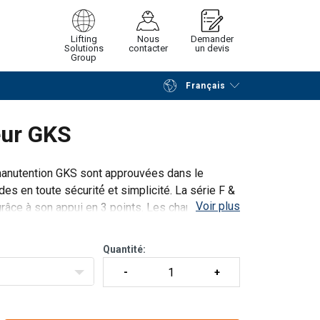
Lifting
Nous
Demander
Solutions
contacter
un devis
Group
Français
Poursuivre
Envoyer demande
eur GKS
anutention GKS sont approuvées dans le
es en toute sécurité́ et simplicité. La série F &
Voir plus
grâce à son appui en 3 points. Les chariots F
Quantité: