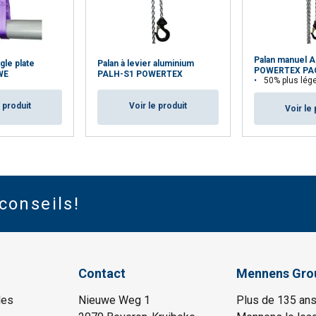
Palan manuel 
gle plate
Palan à levier aluminium
POWERTEX PA
WE
PALH-S1 POWERTEX
50% plus léger qu'un p
e produit
Voir le produit
Voir le 
conseils!
Contact
Mennens Gro
les
Nieuwe Weg 1
Plus de 135 ans