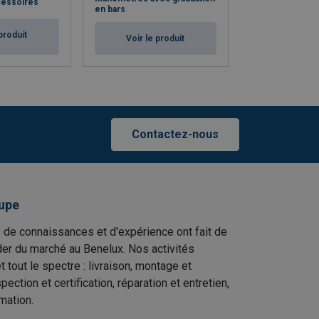
cessoires
Raccords de m
en bars
produit
Voir le p
Voir le produit
Contactez-nous
upe
 de connaissances et d'expérience ont fait de
er du marché au Benelux. Nos activités
t tout le spectre : livraison, montage et
ection et certification, réparation et entretien,
mation.