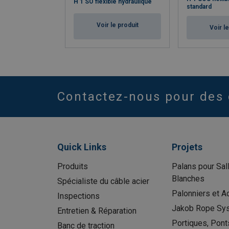
H 1 SO flexible hydraulique
standard
Voir le produit
Voir l
Contactez-nous pour des 
Quick Links
Projets
Produits
Palans pour Sal
Blanches
Spécialiste du câble acier
Palonniers et A
Inspections
Jakob Rope Sy
Entretien & Réparation
Portiques, Pont
Banc de traction