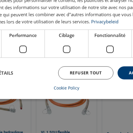
ookies pour personnaliser le contenu, les publicités et analyser no
 des informations sur votre utilisation de notre site avec nos pa
Code
se qui peuvent les combiner avec d"autres informations que vous 
ées lors de votre utilisation de leurs services.
Privacybeleid
RLB0584
Performance
Ciblage
Fonctionnalité
ÉTAILS
REFUSER TOUT
A
Cookie Policy
le hydraulique
VL 1 SOU flexible