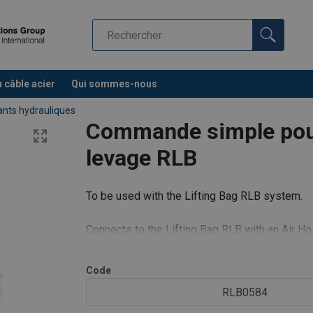
u câble acier
Qui sommes-nous
nts hydrauliques
Commande simple pour
levage RLB
To be used with the Lifting Bag RLB system.
Connects to the Lifting Bag RLB with an Air H
Code
RLB0584