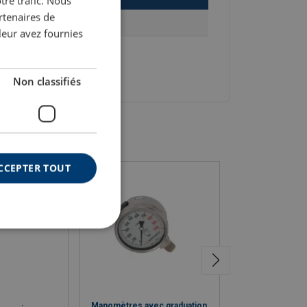
tre trafic. Nous
FRENCH
rtenaires de
Ajouter au panier
leur avez fournies
Non classifiés
CCEPTER TOUT
Manomètres avec graduation