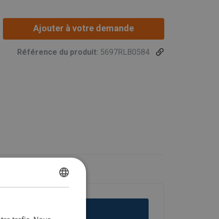
Ajouter à votre demande
Référence du produit:
5697RLB0584
DUTCH
ENGLISH TRANSLATION