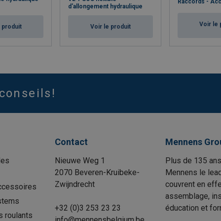
Raccords - Ac
d'allongement hydraulique
Voir le 
e produit
Voir le produit
conseils!
Contact
Mennens Gro
les
Nieuwe Weg 1
Plus de 135 ans
2070 Beveren-Kruibeke-
Mennens le lead
Zwijndrecht
couvrent en effe
ccessoires
assemblage, insp
stems
+32 (0)3 253 23 23
éducation et for
s roulants
info@mennensbelgium.be