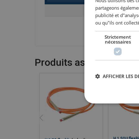
Nous utilisons des c
partageons également
Réf.
publicité et d"analy
ou qu"ils ont collect
5697RLB0584
Strictement
nécessaires
Produits associés
AFFICHER LES D
H 1 SOU flexib