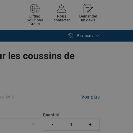
Lifting
Nous
Demander
Solutions
contacter
un devis
Group
Français
Poursuivre
Envoyer demande
 les coussins de
Voir plus
ose RLB.
Quantité: