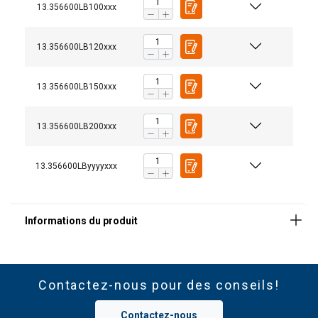
13.356600LB100xxx
cas de besoins ou de questions spécifiques.
13.356600LB120xxx
13.356600LB150xxx
13.356600LB200xxx
13.356600LByyyyxxx
Certification :
Certificat CE. Une inspection par
Contactez-nous pour des conseils!
un organisme externe peut être obtenue.
Contactez-nous