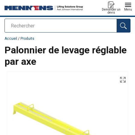
Demander un
Menu
devis
Rechercher
Ajouté au panier
Accueil
/
Produits
Palonnier de levage réglable
par axe