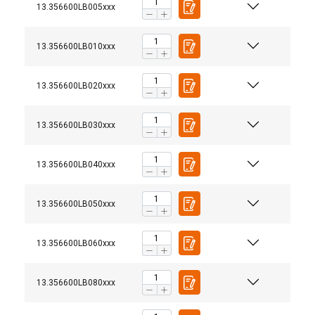
13.356600LB005xxx
13.356600LB010xxx
13.356600LB020xxx
13.356600LB030xxx
13.356600LB040xxx
13.356600LB050xxx
13.356600LB060xxx
13.356600LB080xxx
Tous nos palonniers de levage sont fabriqués sur
mesure. N'hésitez donc pas à nous contacter en